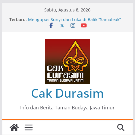
Skip
Sabtu, Agustus 8, 2026
to
Terbaru:
Pameran Lukisan Komunitas Patria Seni Rupa
content
Kota Blitar : Ketika “Bergerak” Menjadi Mantra
Perlawanan
Mengupas Sunyi dan Luka di Balik “Samaleak”
Menjaga Marwah Seni dan Budaya: Catatan
Kunjungan Kerja Ir. Bambang Haryo Soekartono
(BHS) Anggota DPR RI ke Taman Budaya Jawa
Timur
Pameran Tunggal 35 Karya Agus Koecink
“Tumbang Tambang”, Ungkapan Kritis Tentang
Derita Pekerja Pertambangan
Cak Durasim
Info dan Berita Taman Budaya Jawa Timur