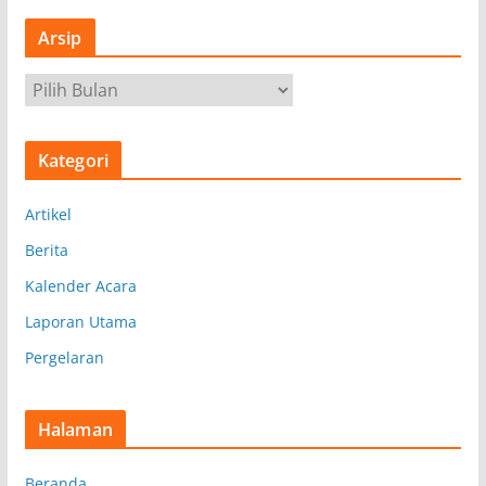
Arsip
A
r
s
Kategori
i
p
Artikel
Berita
Kalender Acara
Laporan Utama
Pergelaran
Halaman
Beranda