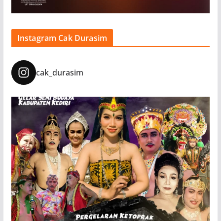
Instagram Cak Durasim
cak_durasim