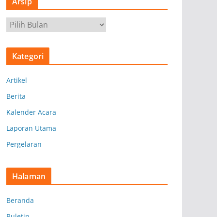
Arsip
A
r
s
Kategori
i
p
Artikel
Berita
Kalender Acara
Laporan Utama
Pergelaran
Halaman
Beranda
Buletin