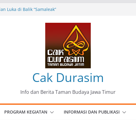
n Luka di Balik “Samaleak”
eni dan Budaya: Catatan Kunjungan
 Haryo Soekartono (BHS) Anggota DPR RI
Jawa Timur
35 Karya Agus Koecink
”, Ungkapan Kritis Tentang Derita
ngan
omunitas Patria Seni Rupa Kota Blitar :
 Menjadi Mantra Perlawanan
Cak Durasim
Info dan Berita Taman Budaya Jawa Timur
PROGRAM KEGIATAN
INFORMASI DAN PUBLIKASI