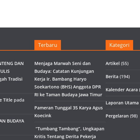
Terbaru
Kategori
NTENG DAN
Menjaga Marwah Seni dan
Artikel
(55)
ULIS
Budaya: Catatan Kunjungan
Berita
(194)
gah Tradisi
Kerja Ir. Bambang Haryo
Soekartono (BHS) Anggota DPR
Kalender Acara
(
RI ke Taman Budaya Jawa Timur
 Title
pada
Laporan Utama
Pameran Tunggal 35 Karya Agus
Koecink
Pergelaran
(98)
MAN BUDAYA
“Tumbang Tambang”, Ungkapan
Kritis Tentang Derita Pekerja