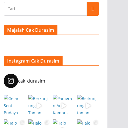
Majalah Cak Durasim
Instagram Cak Durasim
cak_durasim