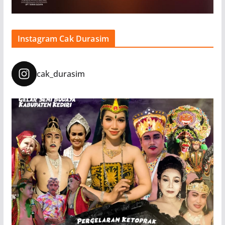
Instagram Cak Durasim
cak_durasim