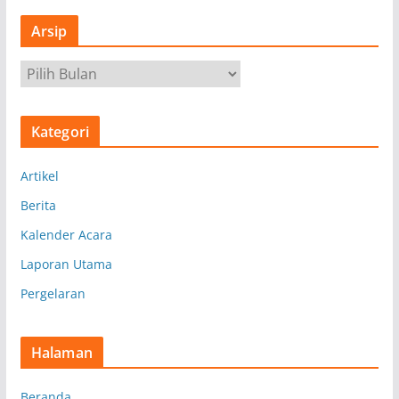
Arsip
A
r
s
Kategori
i
p
Artikel
Berita
Kalender Acara
Laporan Utama
Pergelaran
Halaman
Beranda