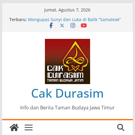
Skip
Jumat, Agustus 7, 2026
to
Terbaru:
Pameran Lukisan Komunitas Patria Seni Rupa
content
Kota Blitar : Ketika “Bergerak” Menjadi Mantra
Perlawanan
Mengupas Sunyi dan Luka di Balik “Samaleak”
Menjaga Marwah Seni dan Budaya: Catatan
Kunjungan Kerja Ir. Bambang Haryo Soekartono
(BHS) Anggota DPR RI ke Taman Budaya Jawa
Timur
Pameran Tunggal 35 Karya Agus Koecink
“Tumbang Tambang”, Ungkapan Kritis Tentang
Derita Pekerja Pertambangan
Cak Durasim
Info dan Berita Taman Budaya Jawa Timur