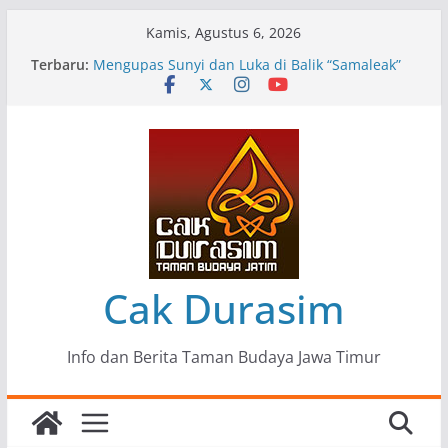
Skip
Kamis, Agustus 6, 2026
to
Terbaru:
Pameran Lukisan Komunitas Patria Seni Rupa
content
Kota Blitar : Ketika “Bergerak” Menjadi Mantra
Perlawanan
Mengupas Sunyi dan Luka di Balik “Samaleak”
Menjaga Marwah Seni dan Budaya: Catatan
Kunjungan Kerja Ir. Bambang Haryo Soekartono
(BHS) Anggota DPR RI ke Taman Budaya Jawa
Timur
Pameran Tunggal 35 Karya Agus Koecink
“Tumbang Tambang”, Ungkapan Kritis Tentang
Derita Pekerja Pertambangan
Cak Durasim
Info dan Berita Taman Budaya Jawa Timur