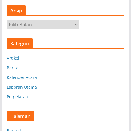
Arsip
A
r
s
Kategori
i
p
Artikel
Berita
Kalender Acara
Laporan Utama
Pergelaran
Halaman
Beranda