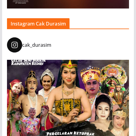
Instagram Cak Durasim
cak_durasim