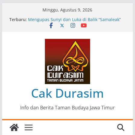
Skip
Minggu, Agustus 9, 2026
to
Terbaru:
Pameran Lukisan Komunitas Patria Seni Rupa
content
Kota Blitar : Ketika “Bergerak” Menjadi Mantra
Perlawanan
Mengupas Sunyi dan Luka di Balik “Samaleak”
Menjaga Marwah Seni dan Budaya: Catatan
Kunjungan Kerja Ir. Bambang Haryo Soekartono
(BHS) Anggota DPR RI ke Taman Budaya Jawa
Timur
Pameran Tunggal 35 Karya Agus Koecink
“Tumbang Tambang”, Ungkapan Kritis Tentang
Derita Pekerja Pertambangan
Cak Durasim
Info dan Berita Taman Budaya Jawa Timur