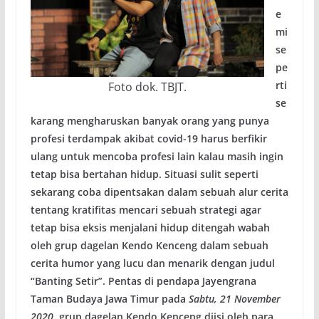
e
mi
se
pe
rti
Foto dok. TBJT.
se
karang mengharuskan banyak orang yang punya
profesi terdampak akibat covid-19 harus berfikir
ulang untuk mencoba profesi lain kalau masih ingin
tetap bisa bertahan hidup. Situasi sulit seperti
sekarang coba dipentsakan dalam sebuah alur cerita
tentang kratifitas mencari sebuah strategi agar
tetap bisa eksis menjalani hidup ditengah wabah
oleh grup dagelan Kendo Kenceng dalam sebuah
cerita humor yang lucu dan menarik dengan judul
“Banting Setir”. Pentas di pendapa Jayengrana
Taman Budaya Jawa Timur pada
Sabtu, 21 November
2020
, grup dagelan Kendo Kenceng diisi oleh para