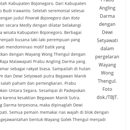
ntah Kabupaten Bojonegoro. Dari Kabupaten
Angling
o Budi Irawanto. Setelah seremonial selesai
Darma
dengan judul
Pinarak Bojonegoro
dan
Kota
dengan
an secara Medly dengan dilatar belakangi
Dewi
a wisata Kabupaten Bojonegoro. Berbagai
menjadi busana laki-laki perempuan yang
Setyawati
ati mendominasi motif batik yang
dalam
jutkan dengan Wayang Wong Thengul dengan
pergelaran
 Raja Malawapati Prabu Angling Darma yang
Wayang
mar sebagai rakyat biasa. Sampailah di hutan
Wong
im dan Dewi Setyowati putra Begawan Manik
Thengul.
di salah paham dan pertengkaran. Prabu
Foto
kan Untara Segara. Sesampai di Padepokan
dok./TBJT.
 karena kesaktian Begawan Manik Sutra.
ing Darma terpesona, maka dipinaglah Dewi
apati. Semua pemain memakai rias wajah di blok dengan
engejawantahan bentuk Wayang Golek Thengul menjadi