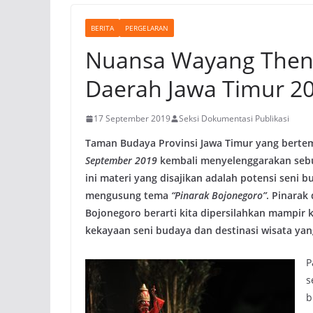
BERITA
PERGELARAN
Nuansa Wayang Theng
Daerah Jawa Timur 2
17 September 2019
Seksi Dokumentasi Publikasi
Taman Budaya Provinsi Jawa Timur yang bertem
September 2019
kembali menyelenggarakan sebua
ini materi yang disajikan adalah potensi seni
mengusung tema
“Pinarak Bojonegoro”
. Pinarak
Bojonegoro berarti kita dipersilahkan mampir
kekayaan seni budaya dan destinasi wisata ya
P
s
b