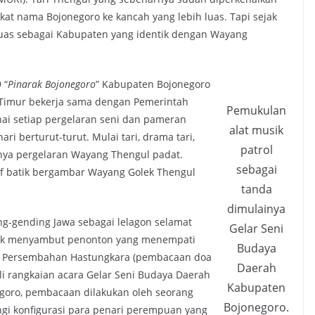
at nama Bojonegoro ke kancah yang lebih luas. Tapi sejak
 luas sebagai Kabupaten yang identik dengan Wayang
 “
Pinarak Bojonegoro
” Kabupaten Bojonegoro
 Timur bekerja sama dengan Pemerintah
Pemukulan
i setiap pergelaran seni dan pameran
alat musik
i berturut-turut. Mulai tari, drama tari,
patrol
knya pergelaran Wayang Thengul padat.
sebagai
f batik bergambar Wayang Golek Thengul
tanda
dimulainya
g-gending Jawa sebagai lelagon selamat
Gelar Seni
uk menyambut penonton yang menempati
Budaya
n. Persembahan Hastungkara (pembacaan doa
Daerah
i rangkaian acara Gelar Seni Budaya Daerah
Kabupaten
goro, pembacaan dilakukan oleh seorang
Bojonegoro.
ngi konfigurasi para penari perempuan yang