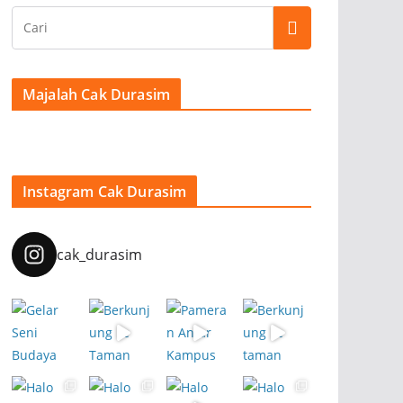
Majalah Cak Durasim
Instagram Cak Durasim
cak_durasim