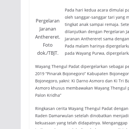
Pada hari kedua acara dimulai p
oleh sanggar-sanggar tari yang 
Pergelaran
tingkat anak sampai remaja. Set
Jaranan
dilanjutkan dengan Pergelaran J
Anthereret.
Jaranan Anthereret sama dengan
Foto
Pada malam harinya dipergelark
dok./TBJT.
pada Wayang Purwa, dipergelarka
Wayang Thengul Padat dipergelarkan sebagai p
2019 “Pinarak Bojonegoro” Kabupaten Bojonego
Bojonegoro, yakni: Ki Darno Asmoro dan Ki Tri Ba
Asmoro khusus membawakan Wayang Thengul pad
Palon Kridha”
Ringkasan cerita Wayang Thengul Padat dengan 
Raden Damarwulan setelah dinobatkan menjadi
kekuasaan yang telah didapatnya. Menganggap 