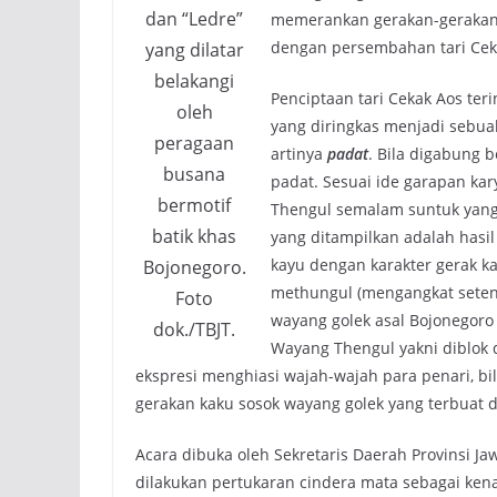
dan “Ledre”
memerankan gerakan-gerakan 
dengan persembahan tari Cek
yang dilatar
belakangi
Penciptaan tari Cekak Aos te
oleh
yang diringkas menjadi sebuah
peragaan
artinya
padat
. Bila digabung 
busana
padat. Sesuai ide garapan k
bermotif
Thengul semalam suntuk yang d
batik khas
yang ditampilkan adalah hasi
kayu dengan karakter gerak k
Bojonegoro.
methungul (mengangkat seten
Foto
wayang golek asal Bojonegoro
dok./TBJT.
Wayang Thengul yakni diblok 
ekspresi menghiasi wajah-wajah para penari, b
gerakan kaku sosok wayang golek yang terbuat d
Acara dibuka oleh Sekretaris Daerah Provinsi Ja
dilakukan pertukaran cindera mata sebagai ken