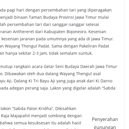
ada pagi hari dengan persembahan tari yang diperagakan
menjadi binaan Taman Budaya Provinsi Jawa Timur mulai
elah persembahan tari dari sanggar-sanggar selesai
aranan Anthereret dari Kabupaten Bojoneoro. Kesenian
 kesenian jaranan pada umumnya yang ada di Jawa Timur.
an Wayang Thengul Padat. Sama dengan Pakeliran Padat
n hanya sekitar 2-3 jam, tidak semalam suntuk.
enutup rangkain acara Gelar Seni Budaya Daerah Jawa Timur
ro. Dibawakan oleh dua dalang Wayang Thengul asal
yu Aji. Dalang Ki Tri Bayu Aji yang juga anak dari Ki Darno
a adegan perang saja. Lakon yang digelar adalah “Sabda
lakon “Sabda Palon Kridha”. Dikisahkan
 Raja Majapahit menjadi sombong dengan
Penyerahan
bahwa semua kesuksesan itu adalah hasil
gunungan