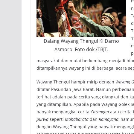
m
n
“
d
T
1
Dalang Wayang Thengul Ki Darno
m
Asmoro. Foto dok./TBJT.
p
masyarakat dan mulai berkembang menjadi hibu
ditampilkannya wayang ini di berbagai acara se
Wayang Thengul hampir mirip dengan
Wayang G
ditatar Pasundan Jawa Barat. Namun perbedaan 
terlihat adalah pada cerita yang diangkat dan ka
yang ditampilkan. Apabila pada Wayang Golek S
banyak mengangkat cerita
Carangan
atau cerita
purwa
seperti
Mahabarata
dan
Ramayana
, namu
dengan Wayang Thengul yang banyak mengangka