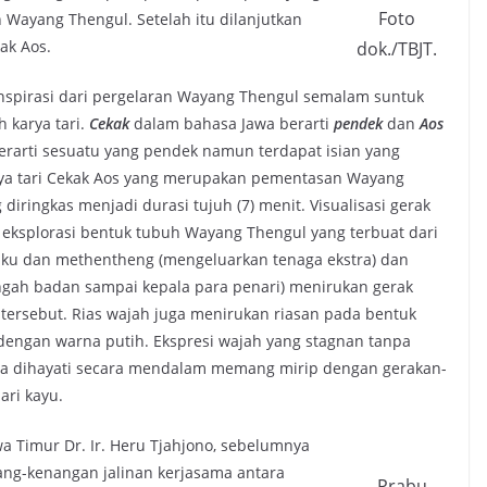
Foto
Wayang Thengul. Setelah itu dilanjutkan
ak Aos.
dok./TBJT.
rinspirasi dari pergelaran Wayang Thengul semalam suntuk
 karya tari.
Cekak
dalam bahasa Jawa berarti
pendek
dan
Aos
berarti sesuatu yang pendek namun terdapat isian yang
arya tari Cekak Aos yang merupakan pementasan Wayang
iringkas menjadi durasi tujuh (7) menit. Visualisasi gerak
l eksplorasi bentuk tubuh Wayang Thengul yang terbuat dari
aku dan methentheng (mengeluarkan tenaga ekstra) dan
gah badan sampai kepala para penari) menirukan gerak
 tersebut. Rias wajah juga menirukan riasan pada bentuk
dengan warna putih. Ekspresi wajah yang stagnan tanpa
ila dihayati secara mendalam memang mirip dengan gerakan-
ari kayu.
wa Timur Dr. Ir. Heru Tjahjono, sebelumnya
ang-kenangan jalinan kerjasama antara
Prabu