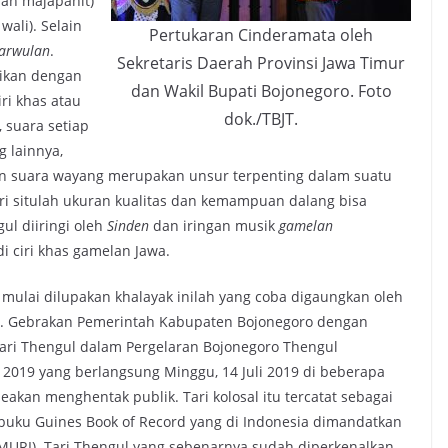
aan majapahit)
 wali). Selain
Pertukaran Cinderamata oleh
arwulan
.
Sekretaris Daerah Provinsi Jawa Timur
aikan dengan
dan Wakil Bupati Bojonegoro. Foto
iri khas atau
dok./TBJT.
, suara setiap
 lainnya,
n suara wayang merupakan unsur terpenting dalam suatu
 situlah ukuran kualitas dan kemampuan dalang bisa
l diiringi oleh
Sinden
dan iringan musik
gamelan
 ciri khas gamelan Jawa.
ulai dilupakan khalayak inilah yang coba digaungkan oleh
. Gebrakan Pemerintah Kabupaten Bojonegoro dengan
ri Thengul dalam Pergelaran Bojonegoro Thengul
FF) 2019 yang berlangsung Minggu, 14 Juli 2019 di beberapa
akan menghentak publik. Tari kolosal itu tercatat sebagai
buku Guines Book of Record yang di Indonesia dimandatkan
URI). Tari Thengul yang sebenarnya sudah diperkenalkan