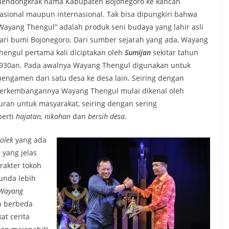
endongkrak nama Kabupaten Bojonegoro ke kancah
asional maupun internasional. Tak bisa dipungkiri bahwa
Wayang Thengul” adalah produk seni budaya yang lahir asli
ari bumi Bojonegoro. Dari sumber sejarah yang ada, Wayang
hengul pertama kali diciptakan oleh
Sumijan
sekitar tahun
930an. Pada awalnya Wayang Thengul digunakan untuk
engamen dari satu desa ke desa lain. Seiring dengan
erkembangannya Wayang Thengul mulai dikenal oleh
ran untuk masyarakat, seiring dengan sering
perti
hajatan, nikahan
dan
bersih desa
.
olek
yang ada
yang jelas
rakter tokoh
unda lebih
Wayang
n berbeda
t cerita