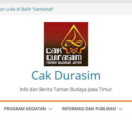
n Luka di Balik “Samaleak”
eni dan Budaya: Catatan Kunjungan
 Haryo Soekartono (BHS) Anggota DPR RI
Jawa Timur
35 Karya Agus Koecink
”, Ungkapan Kritis Tentang Derita
ngan
munitas Patria Seni Rupa Kota Blitar :
 Menjadi Mantra Perlawanan
Cak Durasim
Info dan Berita Taman Budaya Jawa Timur
PROGRAM KEGIATAN
INFORMASI DAN PUBLIKASI