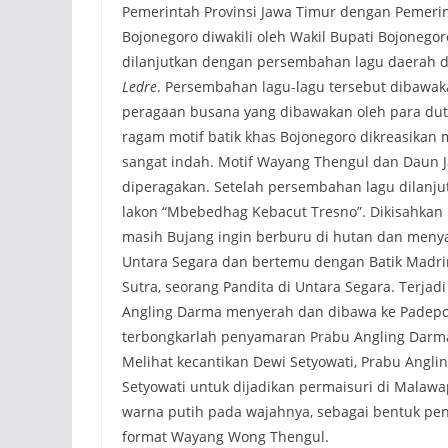
Pemerintah Provinsi Jawa Timur dengan Pemeri
Bojonegoro diwakili oleh Wakil Bupati Bojonegor
dilanjutkan dengan persembahan lagu daerah 
Ledre
. Persembahan lagu-lagu tersebut dibawak
peragaan busana yang dibawakan oleh para dut
ragam motif batik khas Bojonegoro dikreasikan 
sangat indah. Motif Wayang Thengul dan Daun J
diperagakan. Setelah persembahan lagu dilan
lakon “Mbebedhag Kebacut Tresno”. Dikisahkan
masih Bujang ingin berburu di hutan dan menya
Untara Segara dan bertemu dengan Batik Madr
Sutra, seorang Pandita di Untara Segara. Terja
Angling Darma menyerah dan dibawa ke Padepo
terbongkarlah penyamaran Prabu Angling Darma
Melihat kecantikan Dewi Setyowati, Prabu Angl
Setyowati untuk dijadikan permaisuri di Malaw
warna putih pada wajahnya, sebagai bentuk p
format Wayang Wong Thengul.