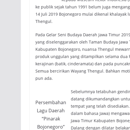
ke publik sejak tahun 1991 belum juga mengangk
14 Juli 2019 Bojonegoro mulai dikenal khalayak
Thengul.
Pada Gelar Seni Budaya Daerah Jawa Timur 2019
yang diselenggarakan oleh Taman Budaya Jawa
Kabupaten Bojonegoro, nuansa Thengul mewarna
produk unggulan yang ditampilkan selama dua har
kerajinan (batik, cinderamata) dan pada punca
Semua bercirikan Wayang Thengul. Bahkan moti
pun ada.
Sebelumnya tetabuhan gendin
datang dikumandangkan unt
Persembahan
tempat yang telah disediaka
Lagu Daerah
dalam bahasa Jawa) mengawal
“Pinarak
Jawa Timur Kabupaten Bojone
Bojonegoro”
Dalang dengan dilatar belaka