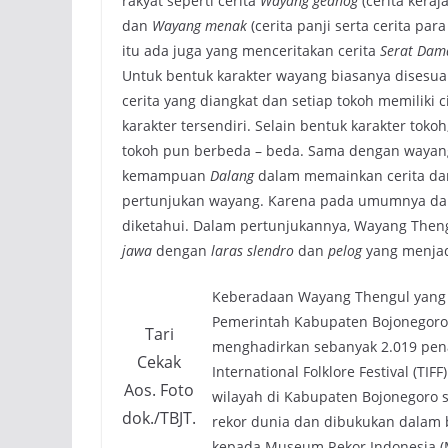
rakyat seperti cerita
Wayang gedhog
(cerita keraj
dan
Wayang menak
(cerita panji serta cerita para
itu ada juga yang menceritakan cerita
Serat Dam
Untuk bentuk karakter wayang biasanya disesu
cerita yang diangkat dan setiap tokoh memiliki c
karakter tersendiri. Selain bentuk karakter tokoh
tokoh pun berbeda – beda. Sama dengan wayang
kemampuan
Dalang
dalam memainkan cerita da
pertunjukan wayang. Karena pada umumnya dari
diketahui. Dalam pertunjukannya, Wayang Thengu
jawa
dengan
laras slendro
dan
pelog
yang menjadi
Keberadaan Wayang Thengul yang m
Pemerintah Kabupaten Bojonegoro
Tari
menghadirkan sebanyak 2.019 pena
Cekak
International Folklore Festival (TI
Aos. Foto
wilayah di Kabupaten Bojonegoro se
dok./TBJT.
rekor dunia dan dibukukan dalam 
kepada Museum Rekor Indonesia (M