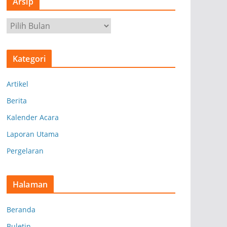
Arsip
A
r
s
Kategori
i
p
Artikel
Berita
Kalender Acara
Laporan Utama
Pergelaran
Halaman
Beranda
Buletin