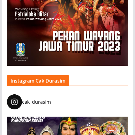
Instagram Cak Durasim
cak_durasim