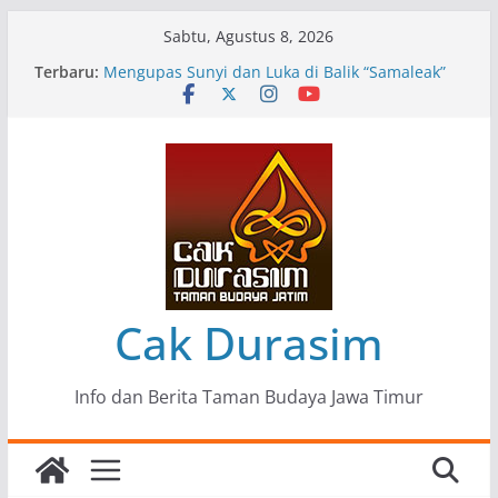
Skip
Sabtu, Agustus 8, 2026
to
Terbaru:
Pameran Lukisan Komunitas Patria Seni Rupa
content
Kota Blitar : Ketika “Bergerak” Menjadi Mantra
Perlawanan
Mengupas Sunyi dan Luka di Balik “Samaleak”
Menjaga Marwah Seni dan Budaya: Catatan
Kunjungan Kerja Ir. Bambang Haryo Soekartono
(BHS) Anggota DPR RI ke Taman Budaya Jawa
Timur
Pameran Tunggal 35 Karya Agus Koecink
“Tumbang Tambang”, Ungkapan Kritis Tentang
Derita Pekerja Pertambangan
Cak Durasim
Info dan Berita Taman Budaya Jawa Timur