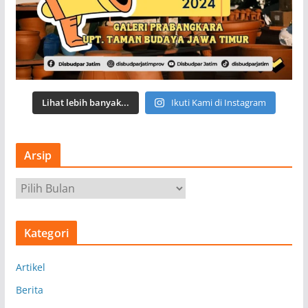
Lihat lebih banyak...
Ikuti Kami di Instagram
Arsip
A
r
s
Kategori
i
p
Artikel
Berita