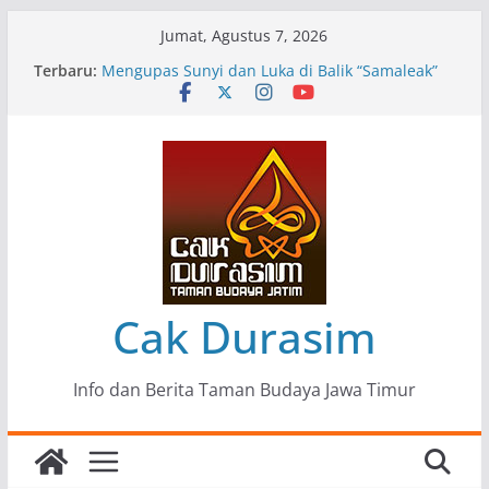
Skip
Jumat, Agustus 7, 2026
to
Terbaru:
Pameran Lukisan Komunitas Patria Seni Rupa
content
Kota Blitar : Ketika “Bergerak” Menjadi Mantra
Perlawanan
Mengupas Sunyi dan Luka di Balik “Samaleak”
Menjaga Marwah Seni dan Budaya: Catatan
Kunjungan Kerja Ir. Bambang Haryo Soekartono
(BHS) Anggota DPR RI ke Taman Budaya Jawa
Timur
Pameran Tunggal 35 Karya Agus Koecink
“Tumbang Tambang”, Ungkapan Kritis Tentang
Derita Pekerja Pertambangan
Cak Durasim
Info dan Berita Taman Budaya Jawa Timur