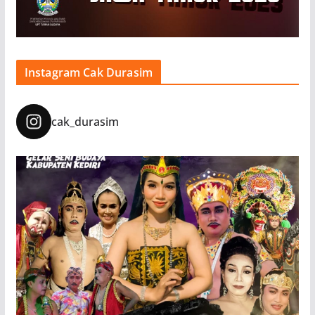
Instagram Cak Durasim
cak_durasim