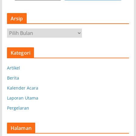
Arsip
A
r
s
Kategori
i
p
Artikel
Berita
Kalender Acara
Laporan Utama
Pergelaran
Halaman