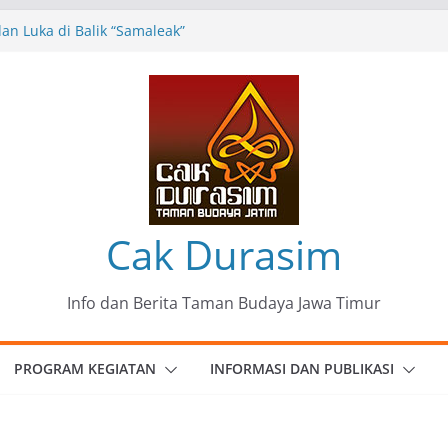
n Luka di Balik “Samaleak”
eni dan Budaya: Catatan Kunjungan
 Haryo Soekartono (BHS) Anggota DPR RI
Jawa Timur
35 Karya Agus Koecink
”, Ungkapan Kritis Tentang Derita
ngan
omunitas Patria Seni Rupa Kota Blitar :
 Menjadi Mantra Perlawanan
Cak Durasim
Info dan Berita Taman Budaya Jawa Timur
PROGRAM KEGIATAN
INFORMASI DAN PUBLIKASI