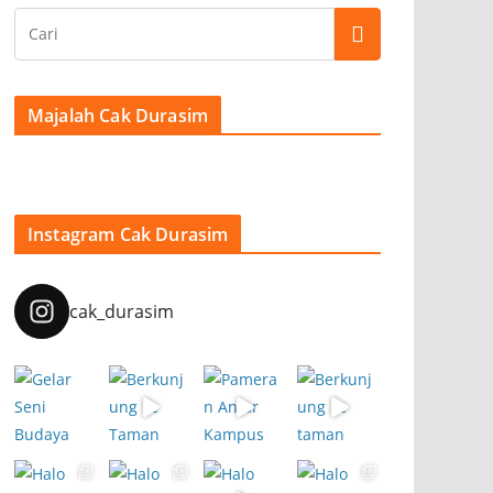
Majalah Cak Durasim
Instagram Cak Durasim
cak_durasim