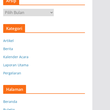
Arsip
A
r
s
Kategori
i
p
Artikel
Berita
Kalender Acara
Laporan Utama
Pergelaran
Halaman
Beranda
Buletin