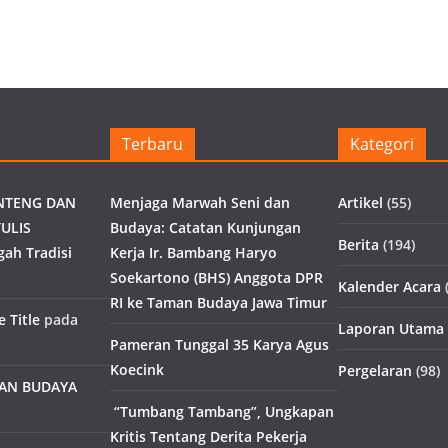
Terbaru
Kategori
NTENG DAN
Menjaga Marwah Seni dan
Artikel
(55)
ULIS
Budaya: Catatan Kunjungan
Berita
(194)
gah Tradisi
Kerja Ir. Bambang Haryo
Soekartono (BHS) Anggota DPR
Kalender Acara
(
RI ke Taman Budaya Jawa Timur
 Title
pada
Laporan Utama
Pameran Tunggal 35 Karya Agus
Koecink
Pergelaran
(98)
MAN BUDAYA
“Tumbang Tambang”, Ungkapan
Kritis Tentang Derita Pekerja