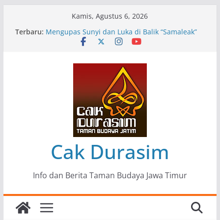
Skip
Kamis, Agustus 6, 2026
to
Pameran Lukisan Komunitas Patria Seni Rupa
Terbaru:
Kota Blitar : Ketika “Bergerak” Menjadi Mantra
content
Perlawanan
Mengupas Sunyi dan Luka di Balik “Samaleak”
Menjaga Marwah Seni dan Budaya: Catatan
Kunjungan Kerja Ir. Bambang Haryo Soekartono
(BHS) Anggota DPR RI ke Taman Budaya Jawa
Timur
Pameran Tunggal 35 Karya Agus Koecink
“Tumbang Tambang”, Ungkapan Kritis Tentang
Derita Pekerja Pertambangan
Cak Durasim
Info dan Berita Taman Budaya Jawa Timur