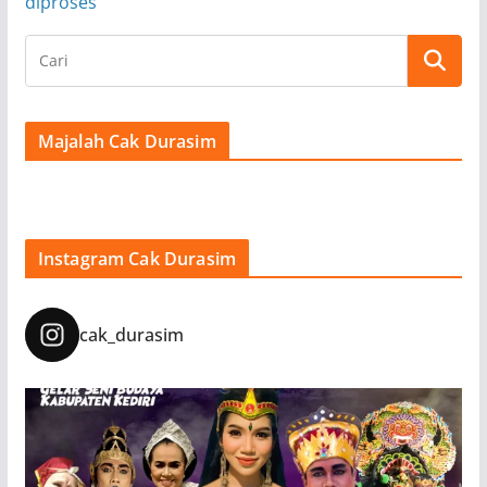
diproses
Majalah Cak Durasim
Instagram Cak Durasim
cak_durasim