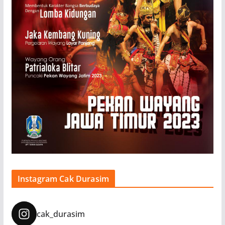
Instagram Cak Durasim
cak_durasim