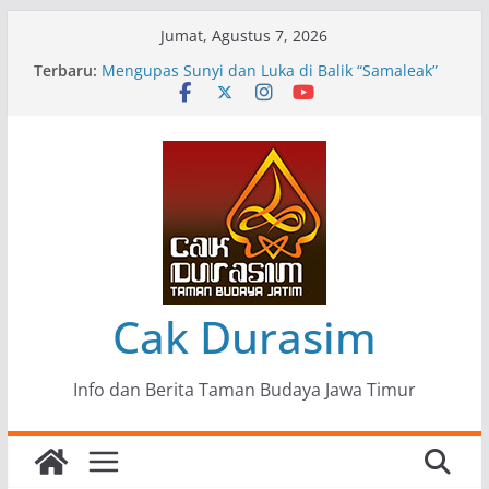
Skip
Jumat, Agustus 7, 2026
to
Terbaru:
Pameran Lukisan Komunitas Patria Seni Rupa
content
Kota Blitar : Ketika “Bergerak” Menjadi Mantra
Perlawanan
Mengupas Sunyi dan Luka di Balik “Samaleak”
Menjaga Marwah Seni dan Budaya: Catatan
Kunjungan Kerja Ir. Bambang Haryo Soekartono
(BHS) Anggota DPR RI ke Taman Budaya Jawa
Timur
Pameran Tunggal 35 Karya Agus Koecink
“Tumbang Tambang”, Ungkapan Kritis Tentang
Derita Pekerja Pertambangan
Cak Durasim
Info dan Berita Taman Budaya Jawa Timur