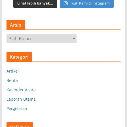
Lihat lebih banyak...
Ikuti Kami di Instagram
Arsip
A
r
s
Kategori
i
p
Artikel
Berita
Kalender Acara
Laporan Utama
Pergelaran