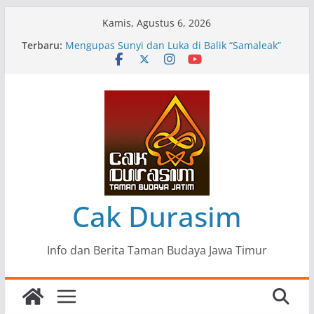
Skip
Kamis, Agustus 6, 2026
to
Terbaru:
Pameran Lukisan Komunitas Patria Seni Rupa
content
Kota Blitar : Ketika “Bergerak” Menjadi Mantra
Perlawanan
Mengupas Sunyi dan Luka di Balik “Samaleak”
Menjaga Marwah Seni dan Budaya: Catatan
Kunjungan Kerja Ir. Bambang Haryo Soekartono
(BHS) Anggota DPR RI ke Taman Budaya Jawa
Timur
Pameran Tunggal 35 Karya Agus Koecink
“Tumbang Tambang”, Ungkapan Kritis Tentang
Derita Pekerja Pertambangan
Cak Durasim
Info dan Berita Taman Budaya Jawa Timur