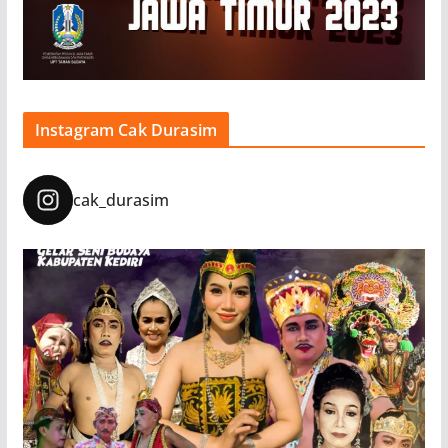
Instagram Cak Durasim
cak_durasim