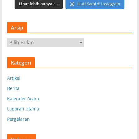
Lihat lebih banyak...
Ikuti Kami di Instagram
Arsip
A
r
s
Kategori
i
p
Artikel
Berita
Kalender Acara
Laporan Utama
Pergelaran