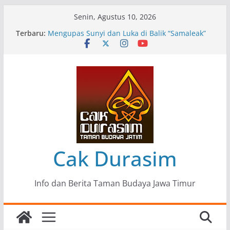
Skip
Senin, Agustus 10, 2026
to
Terbaru:
Pameran Lukisan Komunitas Patria Seni Rupa
content
Kota Blitar : Ketika “Bergerak” Menjadi Mantra
Perlawanan
Mengupas Sunyi dan Luka di Balik “Samaleak”
Menjaga Marwah Seni dan Budaya: Catatan
Kunjungan Kerja Ir. Bambang Haryo Soekartono
(BHS) Anggota DPR RI ke Taman Budaya Jawa
Timur
Pameran Tunggal 35 Karya Agus Koecink
“Tumbang Tambang”, Ungkapan Kritis Tentang
Derita Pekerja Pertambangan
Cak Durasim
Info dan Berita Taman Budaya Jawa Timur