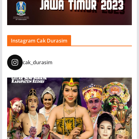
Instagram Cak Durasim
cak_durasim