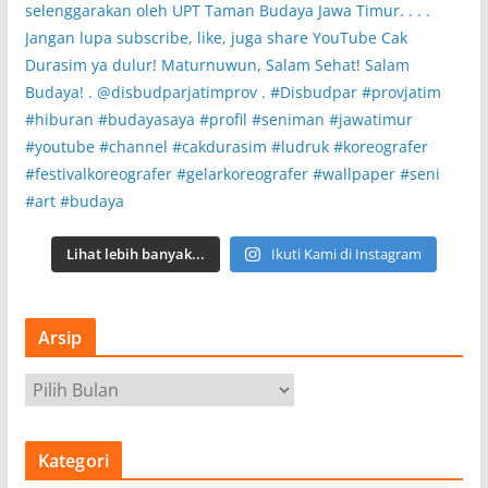
Lihat lebih banyak...
Ikuti Kami di Instagram
Arsip
A
r
s
Kategori
i