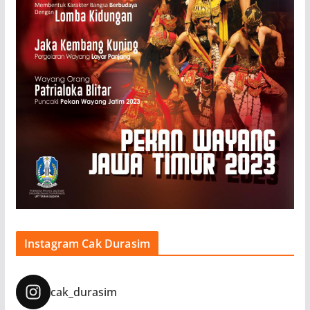
Instagram Cak Durasim
cak_durasim