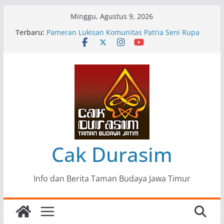
Skip
Minggu, Agustus 9, 2026
to
Terbaru:
Pameran Lukisan Komunitas Patria Seni Rupa
content
Kota Blitar : Ketika “Bergerak” Menjadi Mantra
Perlawanan
Mengupas Sunyi dan Luka di Balik “Samaleak”
Menjaga Marwah Seni dan Budaya: Catatan
Kunjungan Kerja Ir. Bambang Haryo Soekartono
(BHS) Anggota DPR RI ke Taman Budaya Jawa
Timur
Pameran Tunggal 35 Karya Agus Koecink
“Tumbang Tambang”, Ungkapan Kritis Tentang
Derita Pekerja Pertambangan
Cak Durasim
Info dan Berita Taman Budaya Jawa Timur