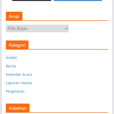
Arsip
A
r
s
Kategori
i
p
Artikel
Berita
Kalender Acara
Laporan Utama
Pergelaran
Halaman