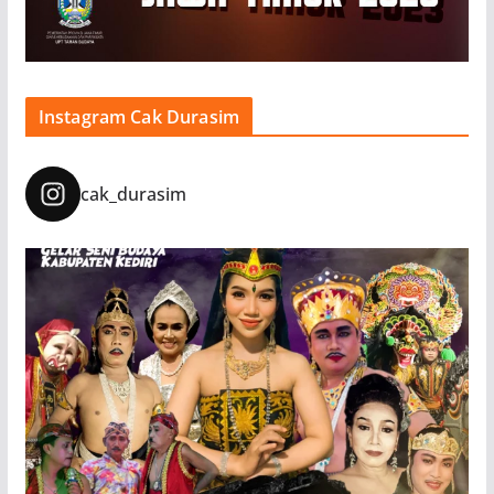
Instagram Cak Durasim
cak_durasim