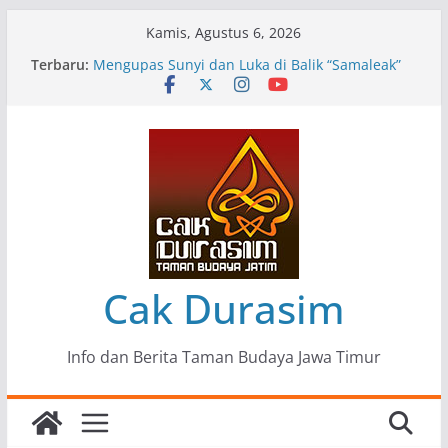
Skip
Kamis, Agustus 6, 2026
to
Terbaru:
Pameran Lukisan Komunitas Patria Seni Rupa
content
Kota Blitar : Ketika “Bergerak” Menjadi Mantra
Perlawanan
Mengupas Sunyi dan Luka di Balik “Samaleak”
Menjaga Marwah Seni dan Budaya: Catatan
Kunjungan Kerja Ir. Bambang Haryo Soekartono
(BHS) Anggota DPR RI ke Taman Budaya Jawa
Timur
Pameran Tunggal 35 Karya Agus Koecink
“Tumbang Tambang”, Ungkapan Kritis Tentang
Derita Pekerja Pertambangan
Cak Durasim
Info dan Berita Taman Budaya Jawa Timur