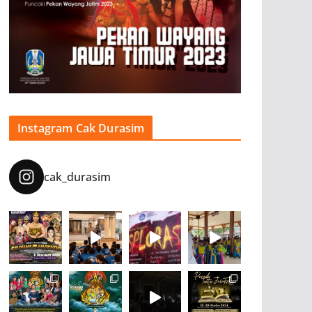
Instagram Cak Durasim
cak_durasim