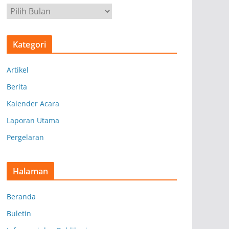
A
r
s
Kategori
i
p
Artikel
Berita
Kalender Acara
Laporan Utama
Pergelaran
Halaman
Beranda
Buletin