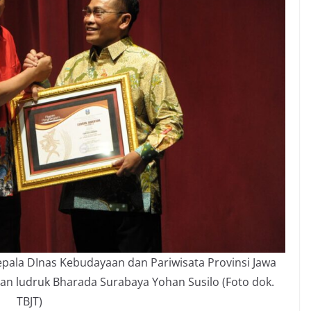
ala DInas Kebudayaan dan Pariwisata Provinsi Jawa
an ludruk Bharada Surabaya Yohan Susilo (Foto dok.
TBJT)