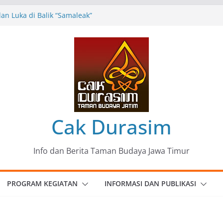
n Luka di Balik “Samaleak”
eni dan Budaya: Catatan Kunjungan
 Haryo Soekartono (BHS) Anggota DPR RI
Jawa Timur
35 Karya Agus Koecink
”, Ungkapan Kritis Tentang Derita
ngan
omunitas Patria Seni Rupa Kota Blitar :
 Menjadi Mantra Perlawanan
Cak Durasim
Info dan Berita Taman Budaya Jawa Timur
PROGRAM KEGIATAN
INFORMASI DAN PUBLIKASI