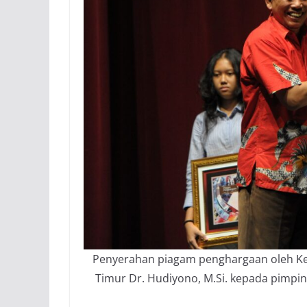
Penyerahan piagam penghargaan oleh Kep
Timur Dr. Hudiyono, M.Si. kepada pimpin