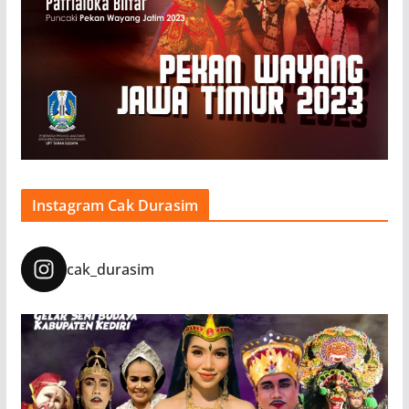
Instagram Cak Durasim
cak_durasim