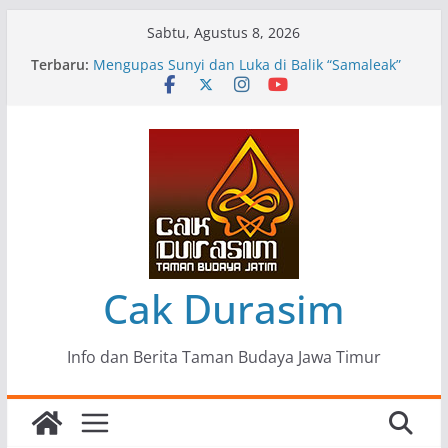
Skip
Sabtu, Agustus 8, 2026
to
Pameran Lukisan Komunitas Patria Seni Rupa
Terbaru:
content
Kota Blitar : Ketika “Bergerak” Menjadi Mantra
Perlawanan
Mengupas Sunyi dan Luka di Balik “Samaleak”
Menjaga Marwah Seni dan Budaya: Catatan
Kunjungan Kerja Ir. Bambang Haryo Soekartono
(BHS) Anggota DPR RI ke Taman Budaya Jawa
Timur
Pameran Tunggal 35 Karya Agus Koecink
“Tumbang Tambang”, Ungkapan Kritis Tentang
Derita Pekerja Pertambangan
Cak Durasim
Info dan Berita Taman Budaya Jawa Timur