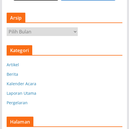
Arsip
A
r
s
Kategori
i
p
Artikel
Berita
Kalender Acara
Laporan Utama
Pergelaran
Halaman