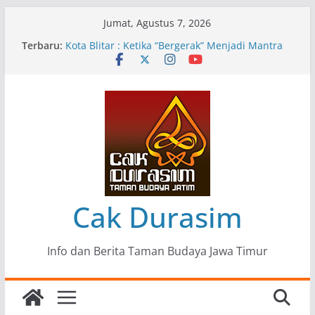
Skip
Jumat, Agustus 7, 2026
to
Terbaru:
Pameran Lukisan Komunitas Patria Seni Rupa
content
Kota Blitar : Ketika “Bergerak” Menjadi Mantra
Perlawanan
Mengupas Sunyi dan Luka di Balik “Samaleak”
Menjaga Marwah Seni dan Budaya: Catatan
Kunjungan Kerja Ir. Bambang Haryo Soekartono
(BHS) Anggota DPR RI ke Taman Budaya Jawa
Timur
Pameran Tunggal 35 Karya Agus Koecink
“Tumbang Tambang”, Ungkapan Kritis Tentang
Derita Pekerja Pertambangan
Cak Durasim
Info dan Berita Taman Budaya Jawa Timur