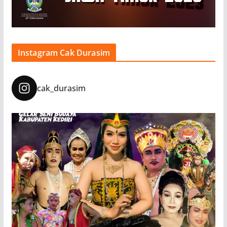
Instagram Cak Durasim
cak_durasim