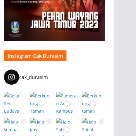
Instagram Cak Durasim
cak_durasim