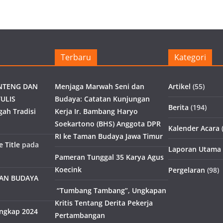
Terbaru
Kategori
NTENG DAN
Menjaga Marwah Seni dan
Artikel
(55)
ULIS
Budaya: Catatan Kunjungan
Berita
(194)
gah Tradisi
Kerja Ir. Bambang Haryo
Soekartono (BHS) Anggota DPR
Kalender Acara
(
RI ke Taman Budaya Jawa Timur
 Title
pada
Laporan Utama
Pameran Tunggal 35 Karya Agus
Koecink
Pergelaran
(98)
MAN BUDAYA
“Tumbang Tambang”, Ungkapan
Kritis Tentang Derita Pekerja
engkap 2024
Pertambangan