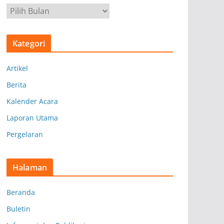
A
r
s
Kategori
i
p
Artikel
Berita
Kalender Acara
Laporan Utama
Pergelaran
Halaman
Beranda
Buletin