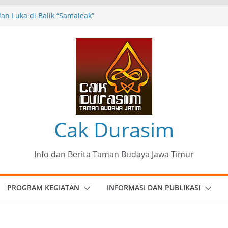
n Luka di Balik “Samaleak”
eni dan Budaya: Catatan Kunjungan
 Haryo Soekartono (BHS) Anggota DPR RI
Jawa Timur
35 Karya Agus Koecink
”, Ungkapan Kritis Tentang Derita
ngan
omunitas Patria Seni Rupa Kota Blitar :
 Menjadi Mantra Perlawanan
Cak Durasim
Info dan Berita Taman Budaya Jawa Timur
PROGRAM KEGIATAN
INFORMASI DAN PUBLIKASI