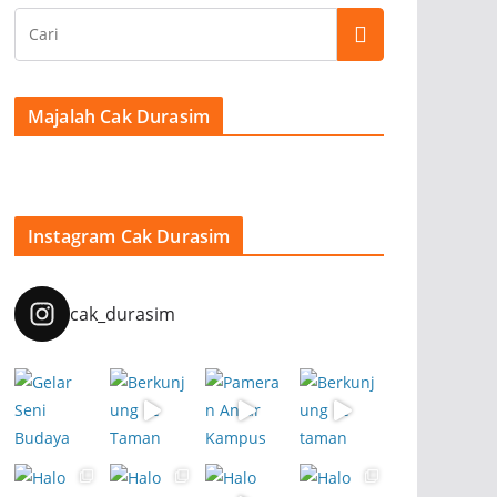
Majalah Cak Durasim
Instagram Cak Durasim
cak_durasim