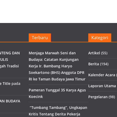
Terbaru
Kategori
NTENG DAN
Menjaga Marwah Seni dan
Artikel
(55)
ULIS
Budaya: Catatan Kunjungan
Berita
(194)
gah Tradisi
Kerja Ir. Bambang Haryo
Soekartono (BHS) Anggota DPR
Kalender Acara
(
RI ke Taman Budaya Jawa Timur
 Title
pada
Laporan Utama
Pameran Tunggal 35 Karya Agus
Koecink
Pergelaran
(98)
MAN BUDAYA
“Tumbang Tambang”, Ungkapan
Kritis Tentang Derita Pekerja