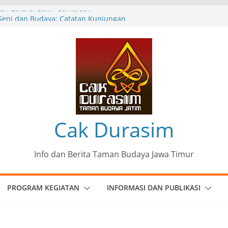
n Luka di Balik “Samaleak”
eni dan Budaya: Catatan Kunjungan
 Haryo Soekartono (BHS) Anggota DPR RI
Jawa Timur
35 Karya Agus Koecink
”, Ungkapan Kritis Tentang Derita
ngan
munitas Patria Seni Rupa Kota Blitar :
 Menjadi Mantra Perlawanan
Cak Durasim
Info dan Berita Taman Budaya Jawa Timur
PROGRAM KEGIATAN
INFORMASI DAN PUBLIKASI