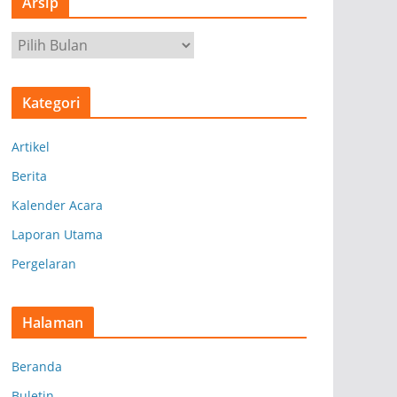
Arsip
A
r
s
Kategori
i
p
Artikel
Berita
Kalender Acara
Laporan Utama
Pergelaran
Halaman
Beranda
Buletin