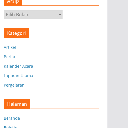
Arsip
A
r
s
Kategori
i
p
Artikel
Berita
Kalender Acara
Laporan Utama
Pergelaran
Halaman
Beranda
Buletin