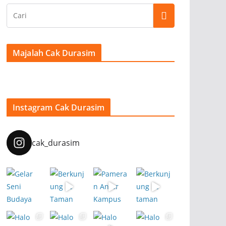
Majalah Cak Durasim
Instagram Cak Durasim
cak_durasim