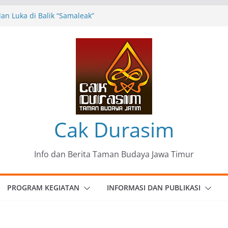
n Luka di Balik “Samaleak”
eni dan Budaya: Catatan Kunjungan
 Haryo Soekartono (BHS) Anggota DPR RI
Jawa Timur
35 Karya Agus Koecink
”, Ungkapan Kritis Tentang Derita
ngan
omunitas Patria Seni Rupa Kota Blitar :
 Menjadi Mantra Perlawanan
Cak Durasim
Info dan Berita Taman Budaya Jawa Timur
PROGRAM KEGIATAN
INFORMASI DAN PUBLIKASI