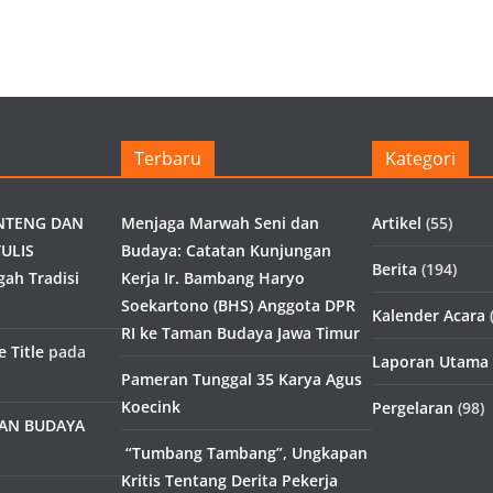
Terbaru
Kategori
NTENG DAN
Menjaga Marwah Seni dan
Artikel
(55)
ULIS
Budaya: Catatan Kunjungan
Berita
(194)
gah Tradisi
Kerja Ir. Bambang Haryo
Soekartono (BHS) Anggota DPR
Kalender Acara
(
RI ke Taman Budaya Jawa Timur
 Title
pada
Laporan Utama
Pameran Tunggal 35 Karya Agus
Koecink
Pergelaran
(98)
MAN BUDAYA
“Tumbang Tambang”, Ungkapan
Kritis Tentang Derita Pekerja