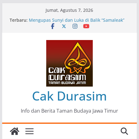
Skip
Jumat, Agustus 7, 2026
to
Terbaru:
Pameran Lukisan Komunitas Patria Seni Rupa
content
Kota Blitar : Ketika “Bergerak” Menjadi Mantra
Perlawanan
Mengupas Sunyi dan Luka di Balik “Samaleak”
Menjaga Marwah Seni dan Budaya: Catatan
Kunjungan Kerja Ir. Bambang Haryo Soekartono
(BHS) Anggota DPR RI ke Taman Budaya Jawa
Timur
Pameran Tunggal 35 Karya Agus Koecink
“Tumbang Tambang”, Ungkapan Kritis Tentang
Derita Pekerja Pertambangan
Cak Durasim
Info dan Berita Taman Budaya Jawa Timur