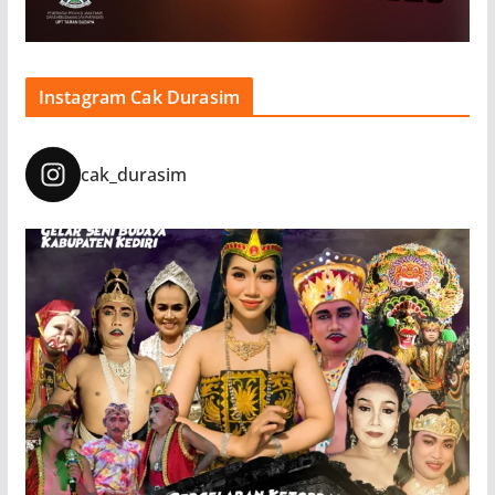
Instagram Cak Durasim
cak_durasim