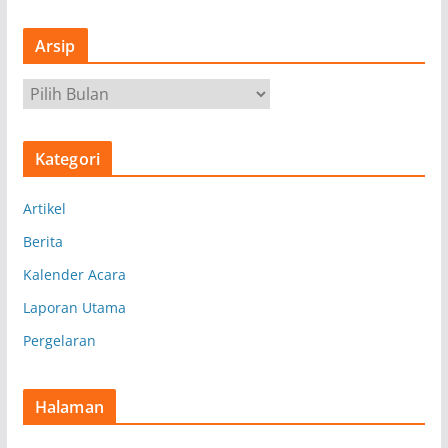
Arsip
A
r
s
Kategori
i
p
Artikel
Berita
Kalender Acara
Laporan Utama
Pergelaran
Halaman