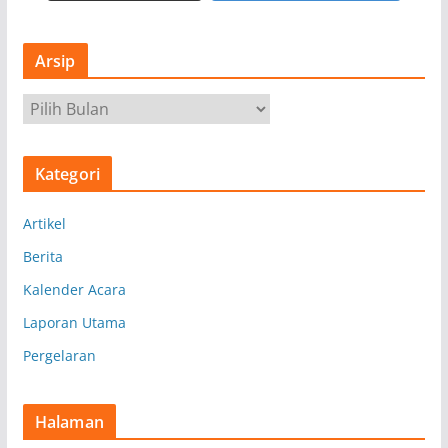
Arsip
A
r
s
Kategori
i
p
Artikel
Berita
Kalender Acara
Laporan Utama
Pergelaran
Halaman