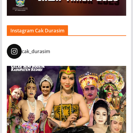
Instagram Cak Durasim
cak_durasim