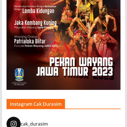
Instagram Cak Durasim
cak_durasim