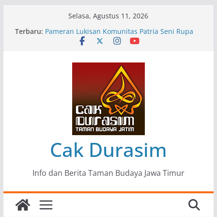
Skip
Selasa, Agustus 11, 2026
to
“Tumbang Tambang”, Ungkapan Kritis Tentang
Terbaru:
Derita Pekerja Pertambangan
content
Pameran Lukisan Komunitas Patria Seni Rupa
Kota Blitar : Ketika “Bergerak” Menjadi Mantra
Perlawanan
Mengupas Sunyi dan Luka di Balik “Samaleak”
Menjaga Marwah Seni dan Budaya: Catatan
Kunjungan Kerja Ir. Bambang Haryo Soekartono
(BHS) Anggota DPR RI ke Taman Budaya Jawa
Timur
Pameran Tunggal 35 Karya Agus Koecink
Cak Durasim
Info dan Berita Taman Budaya Jawa Timur