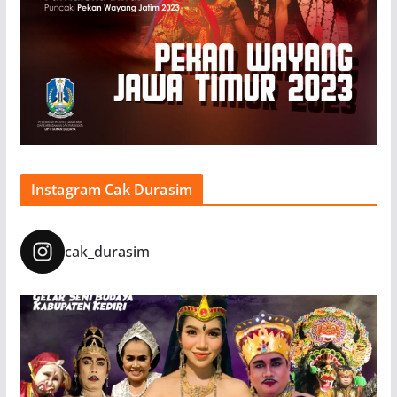
Instagram Cak Durasim
cak_durasim