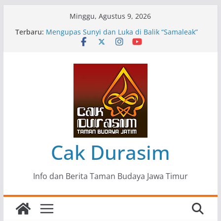
Skip
Minggu, Agustus 9, 2026
to
Terbaru:
Pameran Lukisan Komunitas Patria Seni Rupa
content
Kota Blitar : Ketika “Bergerak” Menjadi Mantra
Perlawanan
Mengupas Sunyi dan Luka di Balik “Samaleak”
Menjaga Marwah Seni dan Budaya: Catatan
Kunjungan Kerja Ir. Bambang Haryo Soekartono
(BHS) Anggota DPR RI ke Taman Budaya Jawa
Timur
Pameran Tunggal 35 Karya Agus Koecink
“Tumbang Tambang”, Ungkapan Kritis Tentang
Derita Pekerja Pertambangan
Cak Durasim
Info dan Berita Taman Budaya Jawa Timur