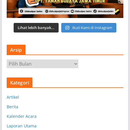
Lihat lebih banyak...
Ikuti Kami di Instagram
Arsip
A
r
s
Kategori
i
p
Artikel
Berita
Kalender Acara
Laporan Utama