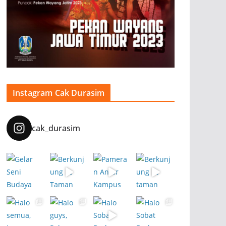
Instagram Cak Durasim
cak_durasim