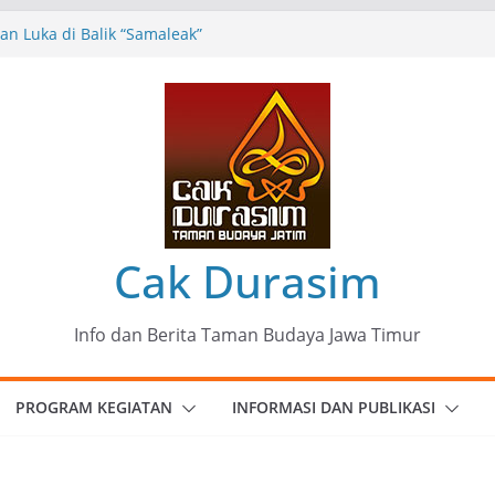
n Luka di Balik “Samaleak”
eni dan Budaya: Catatan Kunjungan
 Haryo Soekartono (BHS) Anggota DPR RI
Jawa Timur
35 Karya Agus Koecink
”, Ungkapan Kritis Tentang Derita
ngan
munitas Patria Seni Rupa Kota Blitar :
 Menjadi Mantra Perlawanan
Cak Durasim
Info dan Berita Taman Budaya Jawa Timur
PROGRAM KEGIATAN
INFORMASI DAN PUBLIKASI