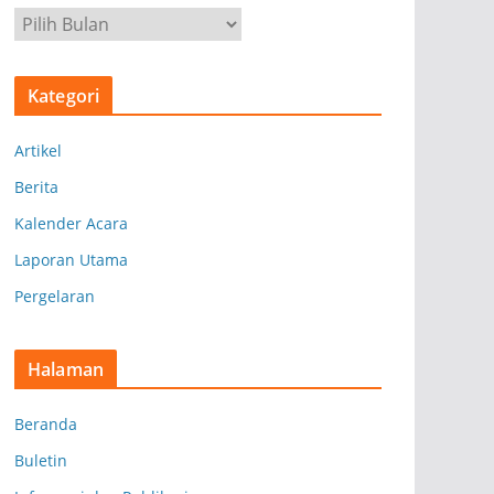
A
r
s
Kategori
i
p
Artikel
Berita
Kalender Acara
Laporan Utama
Pergelaran
Halaman
Beranda
Buletin