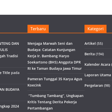
Terbaru
Kategori
NTENG DAN
Menjaga Marwah Seni dan
Artikel
(55)
ULIS
Budaya: Catatan Kunjungan
Berita
(194)
gah Tradisi
Kerja Ir. Bambang Haryo
Soekartono (BHS) Anggota DPR
Kalender Acara
(
RI ke Taman Budaya Jawa Timur
 Title
pada
Laporan Utama
Pameran Tunggal 35 Karya Agus
Koecink
Pergelaran
(98)
MAN BUDAYA
“Tumbang Tambang”, Ungkapan
Kritis Tentang Derita Pekerja
engkap 2024
Pertambangan