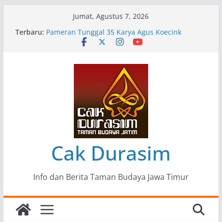
Skip
Jumat, Agustus 7, 2026
Menjaga Marwah Seni dan Budaya: Catatan
to
Terbaru:
Kunjungan Kerja Ir. Bambang Haryo Soekartono
content
(BHS) Anggota DPR RI ke Taman Budaya Jawa
Timur
Pameran Tunggal 35 Karya Agus Koecink
“Tumbang Tambang”, Ungkapan Kritis Tentang
Derita Pekerja Pertambangan
Pameran Lukisan Komunitas Patria Seni Rupa
Kota Blitar : Ketika “Bergerak” Menjadi Mantra
Perlawanan
Mengupas Sunyi dan Luka di Balik “Samaleak”
Cak Durasim
Info dan Berita Taman Budaya Jawa Timur