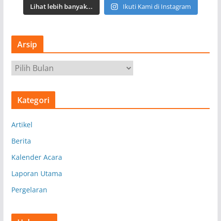
Lihat lebih banyak...
Ikuti Kami di Instagram
Arsip
A
r
s
Kategori
i
p
Artikel
Berita
Kalender Acara
Laporan Utama
Pergelaran