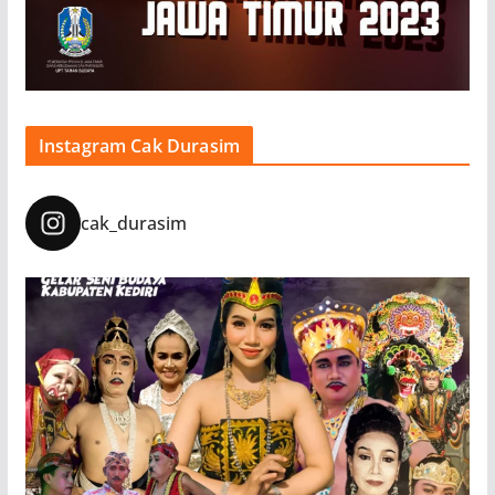
Instagram Cak Durasim
cak_durasim