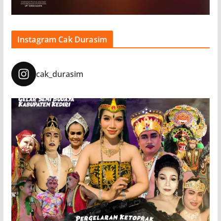
Instagram Cak Durasim
cak_durasim