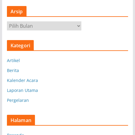
Arsip
A
r
s
Kategori
i
p
Artikel
Berita
Kalender Acara
Laporan Utama
Pergelaran
Halaman