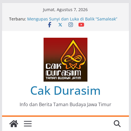
Skip
Jumat, Agustus 7, 2026
to
Terbaru:
Pameran Lukisan Komunitas Patria Seni Rupa
content
Kota Blitar : Ketika “Bergerak” Menjadi Mantra
Perlawanan
Mengupas Sunyi dan Luka di Balik “Samaleak”
Menjaga Marwah Seni dan Budaya: Catatan
Kunjungan Kerja Ir. Bambang Haryo Soekartono
(BHS) Anggota DPR RI ke Taman Budaya Jawa
Timur
Pameran Tunggal 35 Karya Agus Koecink
“Tumbang Tambang”, Ungkapan Kritis Tentang
Derita Pekerja Pertambangan
Cak Durasim
Info dan Berita Taman Budaya Jawa Timur