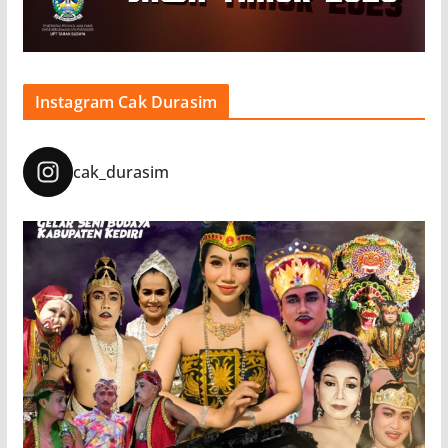
Instagram Cak Durasim
cak_durasim