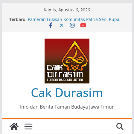
Skip
Kamis, Agustus 6, 2026
to
“Tumbang Tambang”, Ungkapan Kritis Tentang
Terbaru:
content
Derita Pekerja Pertambangan
Pameran Lukisan Komunitas Patria Seni Rupa
Kota Blitar : Ketika “Bergerak” Menjadi Mantra
Perlawanan
Mengupas Sunyi dan Luka di Balik “Samaleak”
Menjaga Marwah Seni dan Budaya: Catatan
Kunjungan Kerja Ir. Bambang Haryo Soekartono
(BHS) Anggota DPR RI ke Taman Budaya Jawa
Timur
Pameran Tunggal 35 Karya Agus Koecink
Cak Durasim
Info dan Berita Taman Budaya Jawa Timur