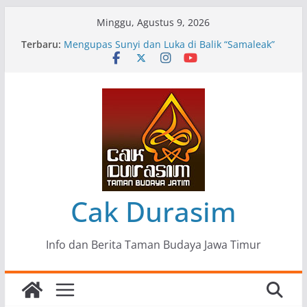
Skip
Minggu, Agustus 9, 2026
to
Terbaru:
Pameran Lukisan Komunitas Patria Seni Rupa
content
Kota Blitar : Ketika “Bergerak” Menjadi Mantra
Perlawanan
Mengupas Sunyi dan Luka di Balik “Samaleak”
Menjaga Marwah Seni dan Budaya: Catatan
Kunjungan Kerja Ir. Bambang Haryo Soekartono
(BHS) Anggota DPR RI ke Taman Budaya Jawa
Timur
Pameran Tunggal 35 Karya Agus Koecink
“Tumbang Tambang”, Ungkapan Kritis Tentang
Derita Pekerja Pertambangan
Cak Durasim
Info dan Berita Taman Budaya Jawa Timur