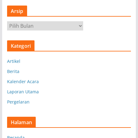
Arsip
A
r
s
Kategori
i
p
Artikel
Berita
Kalender Acara
Laporan Utama
Pergelaran
Halaman
Beranda