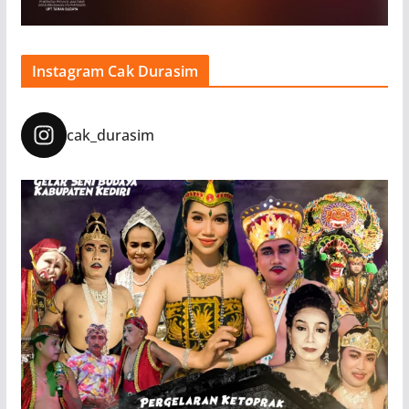
Instagram Cak Durasim
cak_durasim