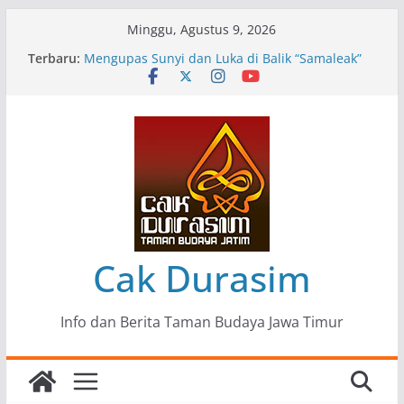
Skip
Minggu, Agustus 9, 2026
to
Pameran Lukisan Komunitas Patria Seni Rupa
Terbaru:
content
Kota Blitar : Ketika “Bergerak” Menjadi Mantra
Perlawanan
Mengupas Sunyi dan Luka di Balik “Samaleak”
Menjaga Marwah Seni dan Budaya: Catatan
Kunjungan Kerja Ir. Bambang Haryo Soekartono
(BHS) Anggota DPR RI ke Taman Budaya Jawa
Timur
Pameran Tunggal 35 Karya Agus Koecink
“Tumbang Tambang”, Ungkapan Kritis Tentang
Derita Pekerja Pertambangan
Cak Durasim
Info dan Berita Taman Budaya Jawa Timur