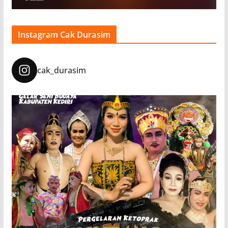
Instagram Cak Durasim
cak_durasim