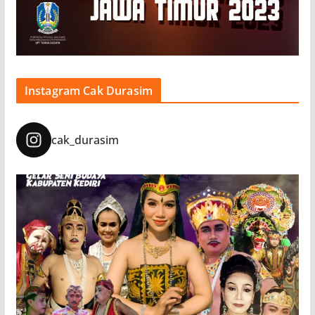
Instagram Cak Durasim
cak_durasim