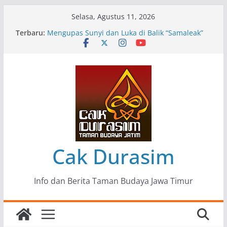
Skip
Selasa, Agustus 11, 2026
to
Terbaru:
Pameran Lukisan Komunitas Patria Seni Rupa
content
Kota Blitar : Ketika “Bergerak” Menjadi Mantra
Perlawanan
Mengupas Sunyi dan Luka di Balik “Samaleak”
Menjaga Marwah Seni dan Budaya: Catatan
Kunjungan Kerja Ir. Bambang Haryo Soekartono
(BHS) Anggota DPR RI ke Taman Budaya Jawa
Timur
Pameran Tunggal 35 Karya Agus Koecink
“Tumbang Tambang”, Ungkapan Kritis Tentang
Derita Pekerja Pertambangan
Cak Durasim
Info dan Berita Taman Budaya Jawa Timur