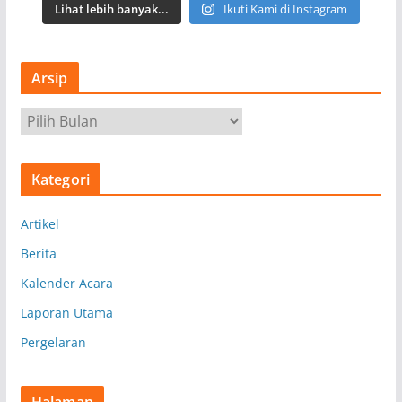
Lihat lebih banyak...
Ikuti Kami di Instagram
Arsip
A
r
s
Kategori
i
p
Artikel
Berita
Kalender Acara
Laporan Utama
Pergelaran
Halaman