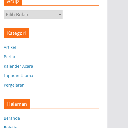
Arsip
A
r
s
Kategori
i
p
Artikel
Berita
Kalender Acara
Laporan Utama
Pergelaran
Halaman
Beranda
Buletin