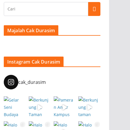
Majalah Cak Durasim
Instagram Cak Durasim
cak_durasim