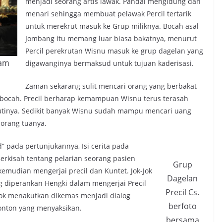
menjadi seorang artis lawak. Pandai mengidung dan
menari sehingga membuat pelawak Percil tertarik
untuk merekrut masuk ke Grup miliknya. Bocah asal
Jombang itu memang luar biasa bakatnya, menurut
Percil perekrutan Wisnu masuk ke grup dagelan yang
lam
digawanginya bermaksud untuk tujuan kaderisasi.
Zaman sekarang sulit mencari orang yang berbakat
 bocah. Precil berharap kemampuan Wisnu terus terasah
lutinya. Sedikit banyak Wisnu sudah mampu mencari uang
 orang tuanya.
” pada pertunjukannya, Isi cerita pada
Berkisah tentang pelarian seorang pasien
Grup
kemudian mengerjai precil dan Kuntet. Jok-Jok
Dagelan
ng diperankan Hengki dalam mengerjai Precil
Precil Cs.
ok menakutkan dikemas menjadi dialog
berfoto
nton yang menyaksikan.
bersama