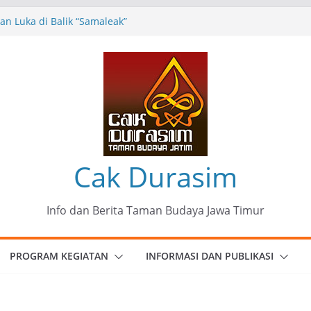
n Luka di Balik “Samaleak”
eni dan Budaya: Catatan Kunjungan
 Haryo Soekartono (BHS) Anggota DPR RI
Jawa Timur
35 Karya Agus Koecink
”, Ungkapan Kritis Tentang Derita
ngan
munitas Patria Seni Rupa Kota Blitar :
 Menjadi Mantra Perlawanan
Cak Durasim
Info dan Berita Taman Budaya Jawa Timur
PROGRAM KEGIATAN
INFORMASI DAN PUBLIKASI