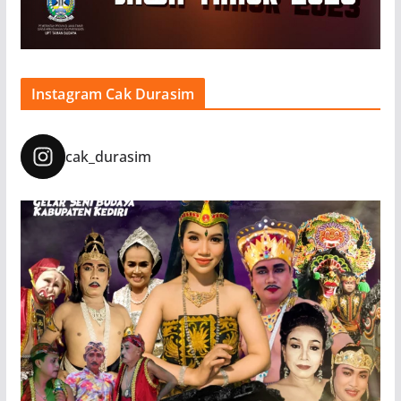
Instagram Cak Durasim
cak_durasim