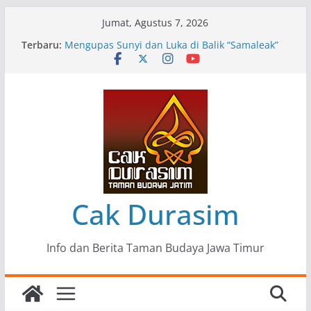
Skip
Jumat, Agustus 7, 2026
to
Terbaru:
Pameran Lukisan Komunitas Patria Seni Rupa
content
Kota Blitar : Ketika “Bergerak” Menjadi Mantra
Perlawanan
Mengupas Sunyi dan Luka di Balik “Samaleak”
Menjaga Marwah Seni dan Budaya: Catatan
Kunjungan Kerja Ir. Bambang Haryo Soekartono
(BHS) Anggota DPR RI ke Taman Budaya Jawa
Timur
Pameran Tunggal 35 Karya Agus Koecink
“Tumbang Tambang”, Ungkapan Kritis Tentang
Derita Pekerja Pertambangan
Cak Durasim
Info dan Berita Taman Budaya Jawa Timur