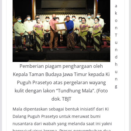
a
k
o
n
T
u
n
d
h
Pemberian piagam penghargaan oleh
u
Kepala Taman Budaya Jawa Timur kepada Ki
n
Puguh Prasetyo atas pergelaran wayang
g
kulit dengan lakon “Tundhung Mala”. (Foto
dok. TBJT
Mala dipentaskan sebagai bentuk inisiatif dari Ki
Dalang Puguh Prasetyo untuk meruwat bumi
nusantara dari wabah yang melanda saat ini yakni
berwujud virus korona. Proses penyembuhan dua