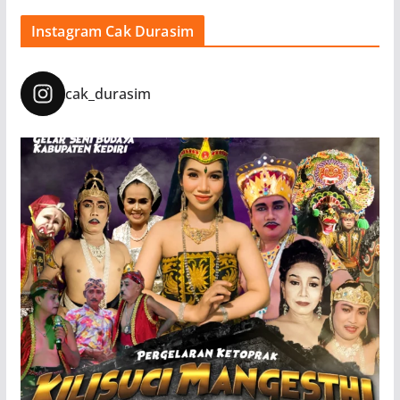
Instagram Cak Durasim
cak_durasim