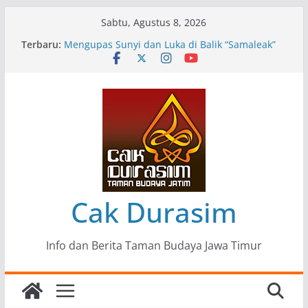
Skip
Sabtu, Agustus 8, 2026
to
Terbaru:
Pameran Lukisan Komunitas Patria Seni Rupa
content
Kota Blitar : Ketika “Bergerak” Menjadi Mantra
Perlawanan
Mengupas Sunyi dan Luka di Balik “Samaleak”
Menjaga Marwah Seni dan Budaya: Catatan
Kunjungan Kerja Ir. Bambang Haryo Soekartono
(BHS) Anggota DPR RI ke Taman Budaya Jawa
Timur
Pameran Tunggal 35 Karya Agus Koecink
“Tumbang Tambang”, Ungkapan Kritis Tentang
Derita Pekerja Pertambangan
Cak Durasim
Info dan Berita Taman Budaya Jawa Timur