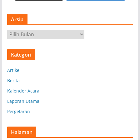
Arsip
A
r
s
Kategori
i
p
Artikel
Berita
Kalender Acara
Laporan Utama
Pergelaran
Halaman