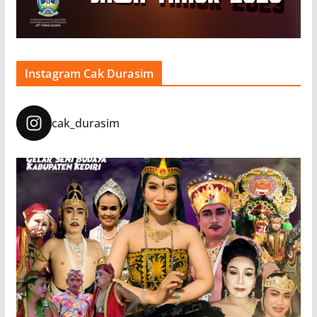
Instagram Cak Durasim
cak_durasim