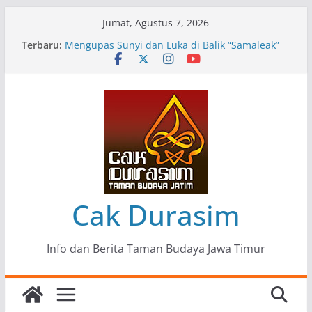
Skip
Jumat, Agustus 7, 2026
to
Terbaru:
Pameran Lukisan Komunitas Patria Seni Rupa
content
Kota Blitar : Ketika “Bergerak” Menjadi Mantra
Perlawanan
Mengupas Sunyi dan Luka di Balik “Samaleak”
Menjaga Marwah Seni dan Budaya: Catatan
Kunjungan Kerja Ir. Bambang Haryo Soekartono
(BHS) Anggota DPR RI ke Taman Budaya Jawa
Timur
Pameran Tunggal 35 Karya Agus Koecink
“Tumbang Tambang”, Ungkapan Kritis Tentang
Derita Pekerja Pertambangan
Cak Durasim
Info dan Berita Taman Budaya Jawa Timur