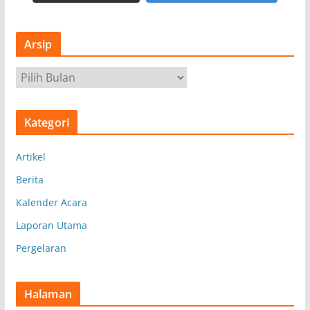
Arsip
A
r
s
Kategori
i
p
Artikel
Berita
Kalender Acara
Laporan Utama
Pergelaran
Halaman