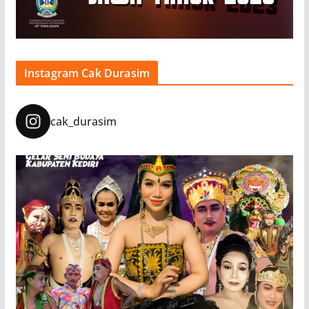
Instagram Cak Durasim
cak_durasim