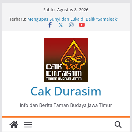
Skip
Sabtu, Agustus 8, 2026
to
Terbaru:
Pameran Lukisan Komunitas Patria Seni Rupa
content
Kota Blitar : Ketika “Bergerak” Menjadi Mantra
Perlawanan
Mengupas Sunyi dan Luka di Balik “Samaleak”
Menjaga Marwah Seni dan Budaya: Catatan
Kunjungan Kerja Ir. Bambang Haryo Soekartono
(BHS) Anggota DPR RI ke Taman Budaya Jawa
Timur
Pameran Tunggal 35 Karya Agus Koecink
“Tumbang Tambang”, Ungkapan Kritis Tentang
Derita Pekerja Pertambangan
Cak Durasim
Info dan Berita Taman Budaya Jawa Timur