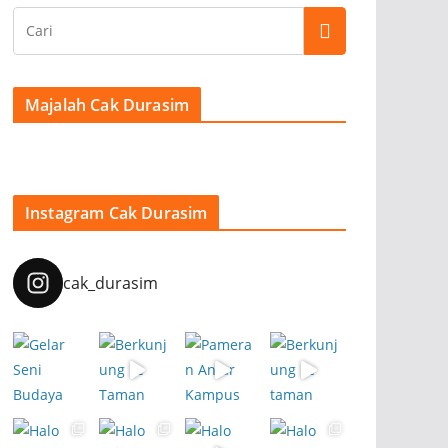
Majalah Cak Durasim
Instagram Cak Durasim
cak_durasim