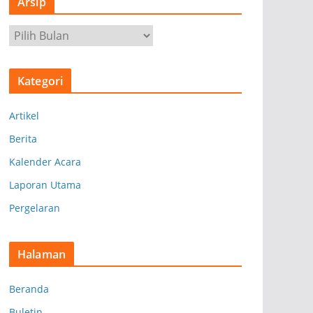
Arsip
A
r
s
Kategori
i
p
Artikel
Berita
Kalender Acara
Laporan Utama
Pergelaran
Halaman
Beranda
Buletin