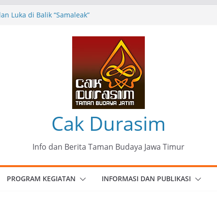
n Luka di Balik “Samaleak”
eni dan Budaya: Catatan Kunjungan
 Haryo Soekartono (BHS) Anggota DPR RI
Jawa Timur
35 Karya Agus Koecink
”, Ungkapan Kritis Tentang Derita
ngan
omunitas Patria Seni Rupa Kota Blitar :
 Menjadi Mantra Perlawanan
Cak Durasim
Info dan Berita Taman Budaya Jawa Timur
PROGRAM KEGIATAN
INFORMASI DAN PUBLIKASI