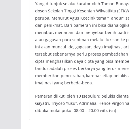
Yang ditunjuk selaku kurator oleh Taman Buday
dosen Sekolah Tinggi Kesenian Wilwatikta (STKW
perupa. Menurut Agus Koecink tema “Tandur” se
dan penikmat. Dari pameran ini bisa dianalogi
menabur, menanam dan menyebar benih padi i
atau gagasan para seniman melalui lukisan ke 
ini akan muncul ide, gagasan, daya imajinasi, 
tersebut sebenarnya perlu proses pembedahan 
cipta menghasilkan daya cipta yang bisa memberi
tandur adalah proses berkarya yang terus mene
memberikan pencerahan, karena setiap pelukis a
imajinasi yang berbeda-beda.
Pameran diikuti oleh 10 (sepuluh) pelukis dianta
Gayatri, Triyoso Yusuf, Adrinalia, Hence Virgo
dibuka mulai pukul 08.00 – 20.00 wib. (sn)