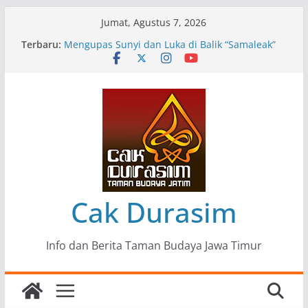
Skip
Jumat, Agustus 7, 2026
to
Terbaru:
Pameran Lukisan Komunitas Patria Seni Rupa
content
Kota Blitar : Ketika “Bergerak” Menjadi Mantra
Perlawanan
Mengupas Sunyi dan Luka di Balik “Samaleak”
Menjaga Marwah Seni dan Budaya: Catatan
Kunjungan Kerja Ir. Bambang Haryo Soekartono
(BHS) Anggota DPR RI ke Taman Budaya Jawa
Timur
Pameran Tunggal 35 Karya Agus Koecink
“Tumbang Tambang”, Ungkapan Kritis Tentang
Derita Pekerja Pertambangan
Cak Durasim
Info dan Berita Taman Budaya Jawa Timur