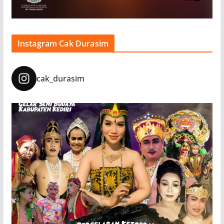
Instagram Cak Durasim
cak_durasim