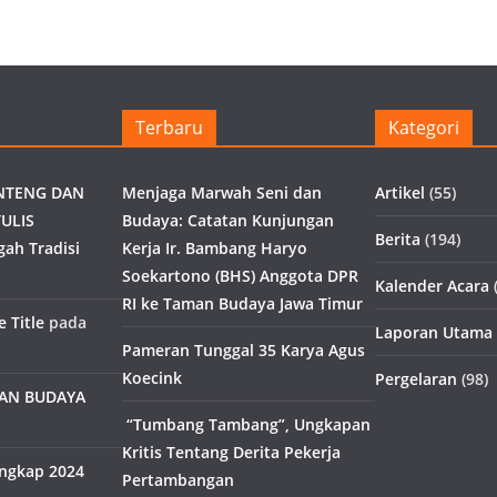
Terbaru
Kategori
NTENG DAN
Menjaga Marwah Seni dan
Artikel
(55)
ULIS
Budaya: Catatan Kunjungan
Berita
(194)
gah Tradisi
Kerja Ir. Bambang Haryo
Soekartono (BHS) Anggota DPR
Kalender Acara
(
RI ke Taman Budaya Jawa Timur
 Title
pada
Laporan Utama
Pameran Tunggal 35 Karya Agus
Koecink
Pergelaran
(98)
MAN BUDAYA
“Tumbang Tambang”, Ungkapan
Kritis Tentang Derita Pekerja
engkap 2024
Pertambangan