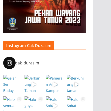
Instagram Cak Durasim
cak_durasim