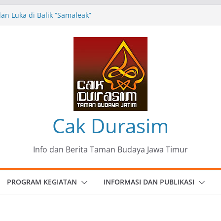
n Luka di Balik “Samaleak”
eni dan Budaya: Catatan Kunjungan
 Haryo Soekartono (BHS) Anggota DPR RI
Jawa Timur
35 Karya Agus Koecink
”, Ungkapan Kritis Tentang Derita
ngan
omunitas Patria Seni Rupa Kota Blitar :
 Menjadi Mantra Perlawanan
Cak Durasim
Info dan Berita Taman Budaya Jawa Timur
PROGRAM KEGIATAN
INFORMASI DAN PUBLIKASI