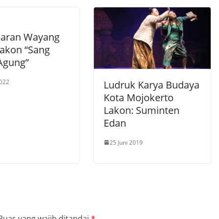
laran Wayang
Lakon “Sang
Agung”
2022
Ludruk Karya Budaya
Kota Mojokerto
Lakon: Suminten
Edan
25 Juni 2019
Ruas yang wajib ditandai
*