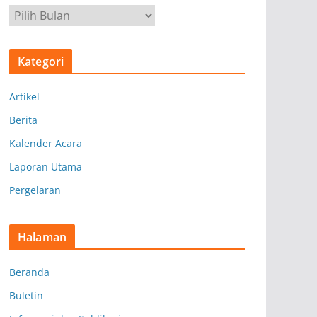
A
r
s
Kategori
i
p
Artikel
Berita
Kalender Acara
Laporan Utama
Pergelaran
Halaman
Beranda
Buletin