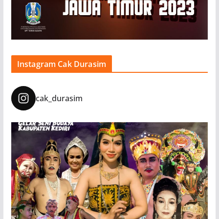
Instagram Cak Durasim
cak_durasim