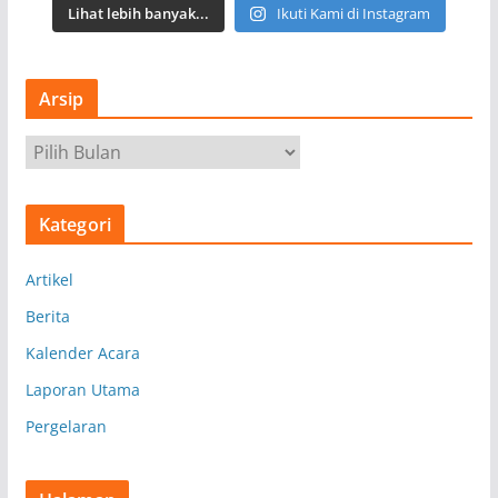
Lihat lebih banyak...
Ikuti Kami di Instagram
Arsip
A
r
s
Kategori
i
p
Artikel
Berita
Kalender Acara
Laporan Utama
Pergelaran