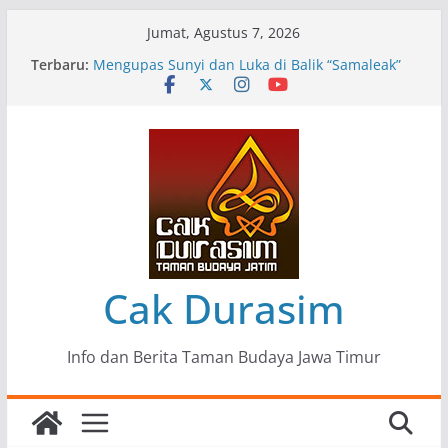
Skip
Jumat, Agustus 7, 2026
to
Terbaru:
Pameran Lukisan Komunitas Patria Seni Rupa
content
Kota Blitar : Ketika “Bergerak” Menjadi Mantra
Perlawanan
Mengupas Sunyi dan Luka di Balik “Samaleak”
Menjaga Marwah Seni dan Budaya: Catatan
Kunjungan Kerja Ir. Bambang Haryo Soekartono
(BHS) Anggota DPR RI ke Taman Budaya Jawa
Timur
Pameran Tunggal 35 Karya Agus Koecink
“Tumbang Tambang”, Ungkapan Kritis Tentang
Derita Pekerja Pertambangan
Cak Durasim
Info dan Berita Taman Budaya Jawa Timur