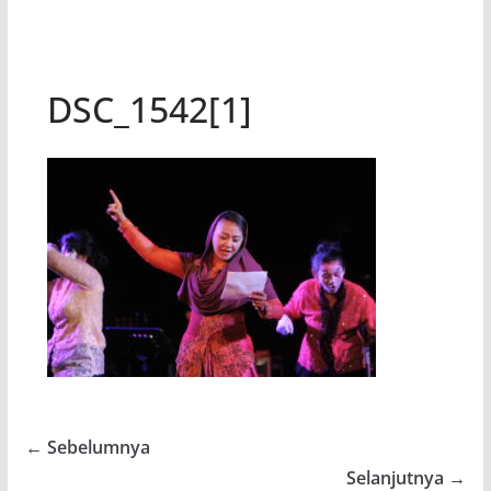
DSC_1542[1]
← Sebelumnya
Selanjutnya →