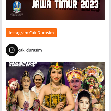
Instagram Cak Durasim
cak_durasim