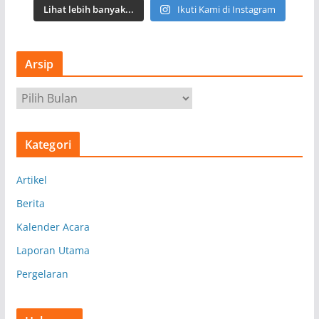
Lihat lebih banyak...
Ikuti Kami di Instagram
Arsip
A
r
s
Kategori
i
p
Artikel
Berita
Kalender Acara
Laporan Utama
Pergelaran