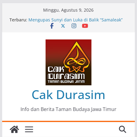
Skip
Minggu, Agustus 9, 2026
to
Terbaru:
Pameran Lukisan Komunitas Patria Seni Rupa
content
Kota Blitar : Ketika “Bergerak” Menjadi Mantra
Perlawanan
Mengupas Sunyi dan Luka di Balik “Samaleak”
Menjaga Marwah Seni dan Budaya: Catatan
Kunjungan Kerja Ir. Bambang Haryo Soekartono
(BHS) Anggota DPR RI ke Taman Budaya Jawa
Timur
Pameran Tunggal 35 Karya Agus Koecink
“Tumbang Tambang”, Ungkapan Kritis Tentang
Derita Pekerja Pertambangan
Cak Durasim
Info dan Berita Taman Budaya Jawa Timur