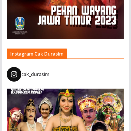
Instagram Cak Durasim
cak_durasim