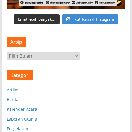
Lihat lebih banyak...
Ikuti Kami di Instagram
Arsip
A
r
s
Kategori
i
p
Artikel
Berita
Kalender Acara
Laporan Utama
Pergelaran