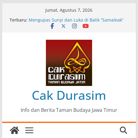
Skip
Jumat, Agustus 7, 2026
to
Terbaru:
Pameran Lukisan Komunitas Patria Seni Rupa
content
Kota Blitar : Ketika “Bergerak” Menjadi Mantra
Perlawanan
Mengupas Sunyi dan Luka di Balik “Samaleak”
Menjaga Marwah Seni dan Budaya: Catatan
Kunjungan Kerja Ir. Bambang Haryo Soekartono
(BHS) Anggota DPR RI ke Taman Budaya Jawa
Timur
Pameran Tunggal 35 Karya Agus Koecink
“Tumbang Tambang”, Ungkapan Kritis Tentang
Derita Pekerja Pertambangan
Cak Durasim
Info dan Berita Taman Budaya Jawa Timur