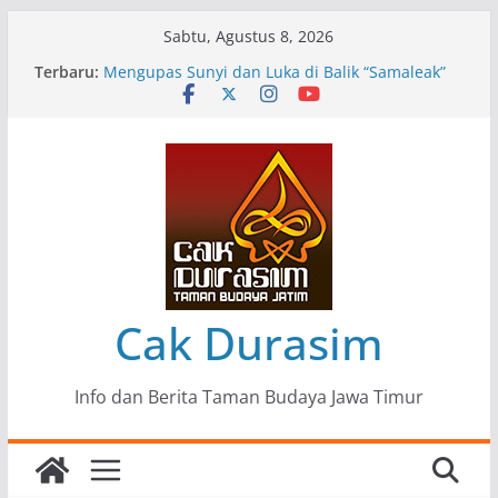
Skip
Sabtu, Agustus 8, 2026
to
Terbaru:
Pameran Lukisan Komunitas Patria Seni Rupa
content
Kota Blitar : Ketika “Bergerak” Menjadi Mantra
Perlawanan
Mengupas Sunyi dan Luka di Balik “Samaleak”
Menjaga Marwah Seni dan Budaya: Catatan
Kunjungan Kerja Ir. Bambang Haryo Soekartono
(BHS) Anggota DPR RI ke Taman Budaya Jawa
Timur
Pameran Tunggal 35 Karya Agus Koecink
“Tumbang Tambang”, Ungkapan Kritis Tentang
Derita Pekerja Pertambangan
Cak Durasim
Info dan Berita Taman Budaya Jawa Timur