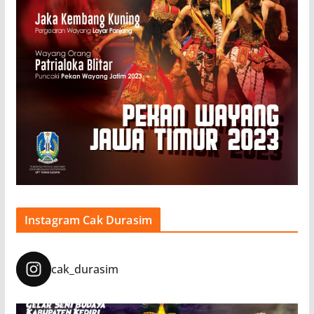
Instagram Cak Durasim
cak_durasim