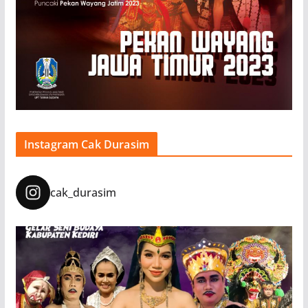
Instagram Cak Durasim
cak_durasim