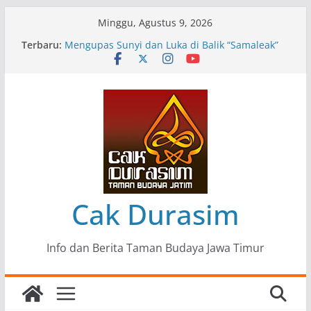
Skip
Minggu, Agustus 9, 2026
to
Terbaru:
Pameran Lukisan Komunitas Patria Seni Rupa
content
Kota Blitar : Ketika “Bergerak” Menjadi Mantra
Perlawanan
Mengupas Sunyi dan Luka di Balik “Samaleak”
Menjaga Marwah Seni dan Budaya: Catatan
Kunjungan Kerja Ir. Bambang Haryo Soekartono
(BHS) Anggota DPR RI ke Taman Budaya Jawa
Timur
Pameran Tunggal 35 Karya Agus Koecink
“Tumbang Tambang”, Ungkapan Kritis Tentang
Derita Pekerja Pertambangan
Cak Durasim
Info dan Berita Taman Budaya Jawa Timur