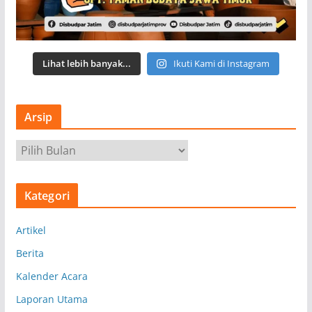
Lihat lebih banyak...
Ikuti Kami di Instagram
Arsip
A
r
s
Kategori
i
p
Artikel
Berita
Kalender Acara
Laporan Utama