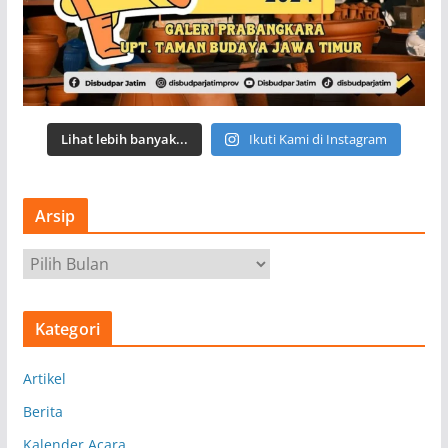
Lihat lebih banyak...
Ikuti Kami di Instagram
Arsip
A
r
s
Kategori
i
p
Artikel
Berita
Kalender Acara