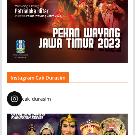
Instagram Cak Durasim
cak_durasim