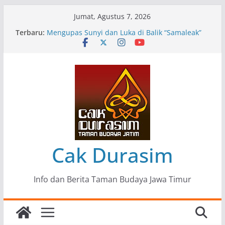
Skip
Jumat, Agustus 7, 2026
to
Terbaru:
Pameran Lukisan Komunitas Patria Seni Rupa
content
Kota Blitar : Ketika “Bergerak” Menjadi Mantra
Perlawanan
Mengupas Sunyi dan Luka di Balik “Samaleak”
Menjaga Marwah Seni dan Budaya: Catatan
Kunjungan Kerja Ir. Bambang Haryo Soekartono
(BHS) Anggota DPR RI ke Taman Budaya Jawa
Timur
Pameran Tunggal 35 Karya Agus Koecink
“Tumbang Tambang”, Ungkapan Kritis Tentang
Derita Pekerja Pertambangan
Cak Durasim
Info dan Berita Taman Budaya Jawa Timur