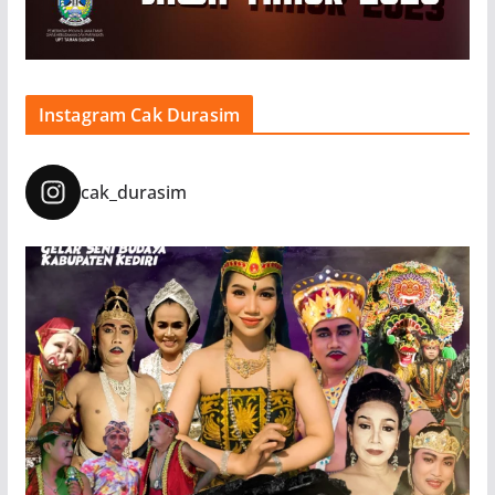
Instagram Cak Durasim
cak_durasim