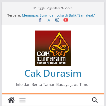
Skip
Minggu, Agustus 9, 2026
to
Terbaru:
Pameran Lukisan Komunitas Patria Seni Rupa
content
Kota Blitar : Ketika “Bergerak” Menjadi Mantra
Perlawanan
Mengupas Sunyi dan Luka di Balik “Samaleak”
Menjaga Marwah Seni dan Budaya: Catatan
Kunjungan Kerja Ir. Bambang Haryo Soekartono
(BHS) Anggota DPR RI ke Taman Budaya Jawa
Timur
Pameran Tunggal 35 Karya Agus Koecink
“Tumbang Tambang”, Ungkapan Kritis Tentang
Derita Pekerja Pertambangan
Cak Durasim
Info dan Berita Taman Budaya Jawa Timur