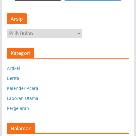
Arsip
A
r
s
Kategori
i
p
Artikel
Berita
Kalender Acara
Laporan Utama
Pergelaran
Halaman