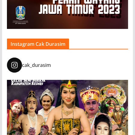
Instagram Cak Durasim
cak_durasim