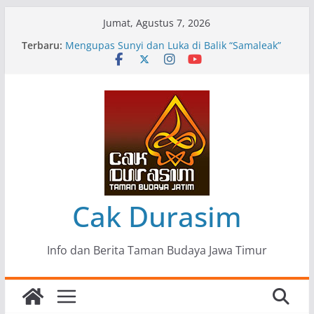
Skip
Jumat, Agustus 7, 2026
to
Terbaru:
Pameran Lukisan Komunitas Patria Seni Rupa
content
Kota Blitar : Ketika “Bergerak” Menjadi Mantra
Perlawanan
Mengupas Sunyi dan Luka di Balik “Samaleak”
Menjaga Marwah Seni dan Budaya: Catatan
Kunjungan Kerja Ir. Bambang Haryo Soekartono
(BHS) Anggota DPR RI ke Taman Budaya Jawa
Timur
Pameran Tunggal 35 Karya Agus Koecink
“Tumbang Tambang”, Ungkapan Kritis Tentang
Derita Pekerja Pertambangan
Cak Durasim
Info dan Berita Taman Budaya Jawa Timur