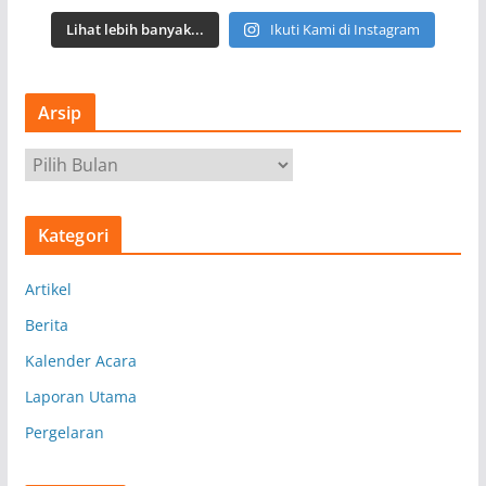
Lihat lebih banyak...
Ikuti Kami di Instagram
Arsip
A
r
s
Kategori
i
p
Artikel
Berita
Kalender Acara
Laporan Utama
Pergelaran