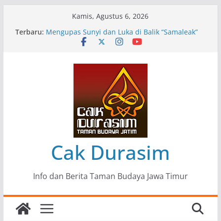
Skip
Kamis, Agustus 6, 2026
to
Terbaru:
Pameran Lukisan Komunitas Patria Seni Rupa
content
Kota Blitar : Ketika “Bergerak” Menjadi Mantra
Perlawanan
Mengupas Sunyi dan Luka di Balik “Samaleak”
Menjaga Marwah Seni dan Budaya: Catatan
Kunjungan Kerja Ir. Bambang Haryo Soekartono
(BHS) Anggota DPR RI ke Taman Budaya Jawa
Timur
Pameran Tunggal 35 Karya Agus Koecink
“Tumbang Tambang”, Ungkapan Kritis Tentang
Derita Pekerja Pertambangan
Cak Durasim
Info dan Berita Taman Budaya Jawa Timur