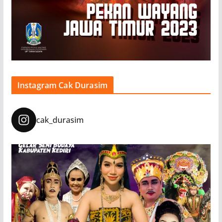
Instagram Cak Durasim
cak_durasim