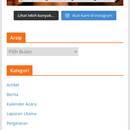
Lihat lebih banyak...
Ikuti Kami di Instagram
Arsip
A
r
s
Kategori
i
p
Artikel
Berita
Kalender Acara
Laporan Utama
Pergelaran