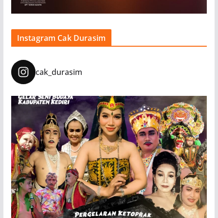
Instagram Cak Durasim
cak_durasim