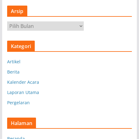
Arsip
A
r
s
Kategori
i
p
Artikel
Berita
Kalender Acara
Laporan Utama
Pergelaran
Halaman
Beranda