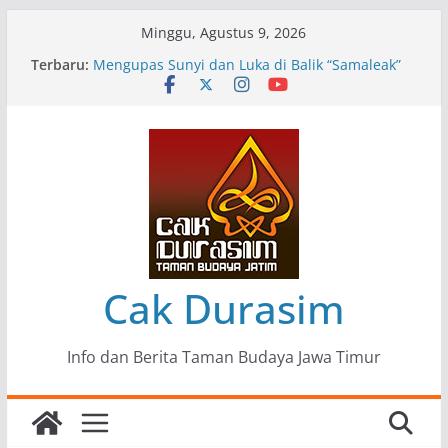
Skip
Minggu, Agustus 9, 2026
to
Terbaru:
Pameran Lukisan Komunitas Patria Seni Rupa
content
Kota Blitar : Ketika “Bergerak” Menjadi Mantra
Perlawanan
Mengupas Sunyi dan Luka di Balik “Samaleak”
Menjaga Marwah Seni dan Budaya: Catatan
Kunjungan Kerja Ir. Bambang Haryo Soekartono
(BHS) Anggota DPR RI ke Taman Budaya Jawa
Timur
Pameran Tunggal 35 Karya Agus Koecink
“Tumbang Tambang”, Ungkapan Kritis Tentang
Derita Pekerja Pertambangan
Cak Durasim
Info dan Berita Taman Budaya Jawa Timur